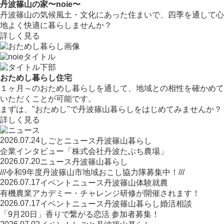
丹波篠山の家〜noie〜
丹波篠山の気候風土・文化にあった住まいで、四季を通して心
地よく快適に暮らしませんか？
詳しく見る
おためし暮らし住宅
１ヶ月～のおためし暮らしを通して、地域との相性を確かめて
いただくことが可能です。
まずは、"おためし"で丹波篠山暮らしをはじめてみませんか？
詳しく見る
2026.07.24
しごと
ニュース
丹波篠山暮らし
企業インタビュー「株式会社丹波たぶち農場」
2026.07.20
ニュース
丹波篠山暮らし
///令和9年度丹波篠山市地域おこし協力隊募集中！///
2026.07.17
イベント
ニュース
丹波篠山
体験
就農
有機農業アカデミー・チャレンジ研修が開催されます！
2026.07.17
イベント
ニュース
丹波篠山暮らし
婚活相談
「9月20日」香りで繋がる恋活 参加者募集！