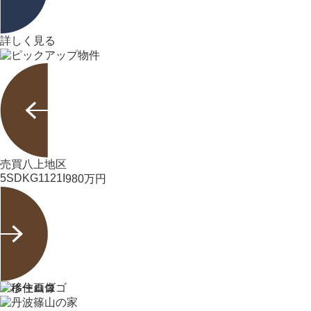
詳しく見る
売買
八上地区
5SDK
G1121I
980
万円