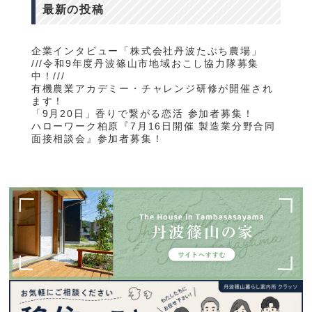
最新の投稿
企業インタビュー「株式会社丹波たぶち農場」
///令和9年度丹波篠山市地域おこし協力隊募集
中！///
有機農業アカデミー・チャレンジ研修が開催され
ます！
「9月20日」香りで繋がる恋活 参加者募集！
ハローワーク柏原『7月16日開催 製造業分野合同
面接相談会』参加者募集！