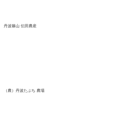
丹波篠山 伝田農産
（農）丹波たぶち 農場