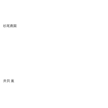
杉尾農園
井貝 薫