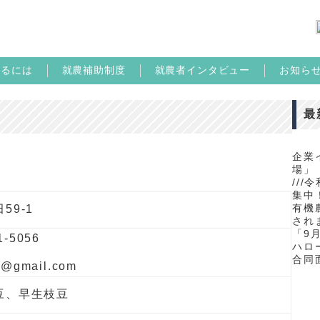
めるには
就農補助制度
就農者インタビュー
お知ら
最
企業
場」
//
集中！
有機
59-1
され
「9
1-5056
ハロ
合同
i@gmail.com
豆、早生枝豆