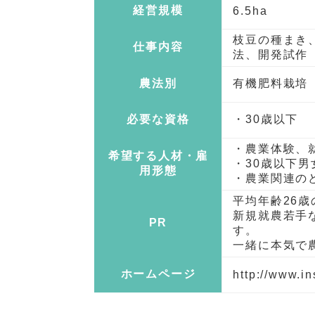
経営規模
6.5ha
枝豆の種まき
仕事内容
法、開発試作
農法別
有機肥料栽培
必要な資格
・30歳以下
・農業体験、
希望する人材・雇
・30歳以下男
用形態
・農業関連の
平均年齢26
新規就農若手
PR
す。
一緒に本気で
ホームページ
http://www.i