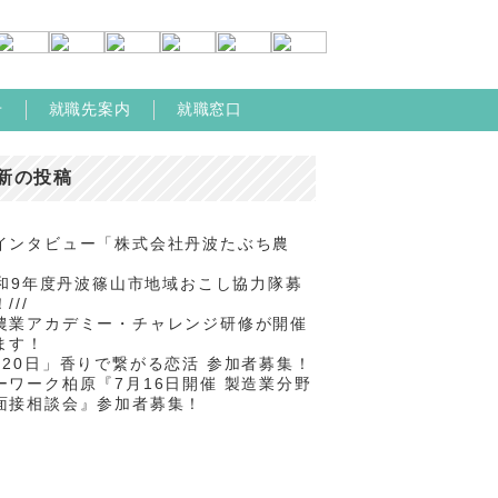
せ
就職先案内
就職窓口
新の投稿
インタビュー「株式会社丹波たぶち農
/令和9年度丹波篠山市地域おこし協力隊募
///
農業アカデミー・チャレンジ研修が開催
ます！
月20日」香りで繋がる恋活 参加者募集！
ーワーク柏原『7月16日開催 製造業分野
面接相談会』参加者募集！