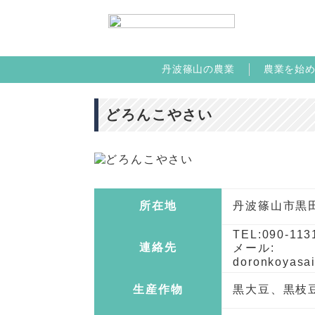
丹波篠山の農業
農業を始
どろんこやさい
所在地
丹波篠山市黒田
TEL:090-113
連絡先
メール:
doronkoyasa
生産作物
黒大豆、黒枝