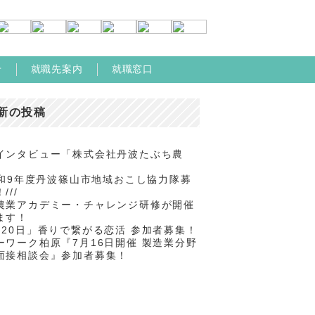
せ
就職先案内
就職窓口
新の投稿
インタビュー「株式会社丹波たぶち農
/令和9年度丹波篠山市地域おこし協力隊募
///
農業アカデミー・チャレンジ研修が開催
ます！
月20日」香りで繋がる恋活 参加者募集！
ーワーク柏原『7月16日開催 製造業分野
面接相談会』参加者募集！