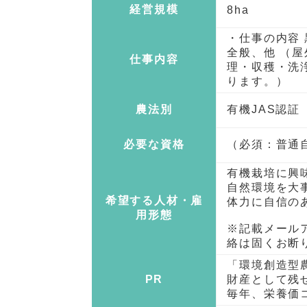
経営規模
8ha
・仕事の内容
全般、他 （
仕事内容
理・収穫・洗
ります。）
農法別
有機JAS認証
必要な資格
（必須：普通
有機栽培に興
自然環境を大
希望する人材・雇
体力に自信の
用形態
※記載メール
絡は固くお断
「環境創造型
PR
財産として残
毎年、栄養価