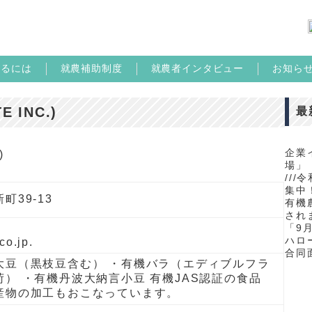
めるには
就農補助制度
就農者インタビュー
お知ら
E INC.)
最
企業
場」
//
集中！
町39-13
有機
され
「9
ハロ
co.jp.
合同
大豆（黒枝豆含む） ・有機バラ（エディブルフラ
） ・有機丹波大納言小豆 有機JAS認証の食品
産物の加工もおこなっています。