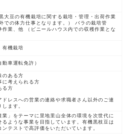
 黒大豆の有機栽培に関する栽培・管理・出荷作業
屋外での体力仕事となります。） バラの栽培管
浄作業、他 （ビニールハウス内での収穫作業とな
 有機栽培
自動車運転免許）
味のある方
事に考えられる方
ある方
アドレスへの営業の連絡や求職者さん以外のご連
りします。
農業」をテーマに里地里山全体の環境を次世代に
せるような事業を目指しています。有機黒枝豆は
コンテストで高評価をいただいています。