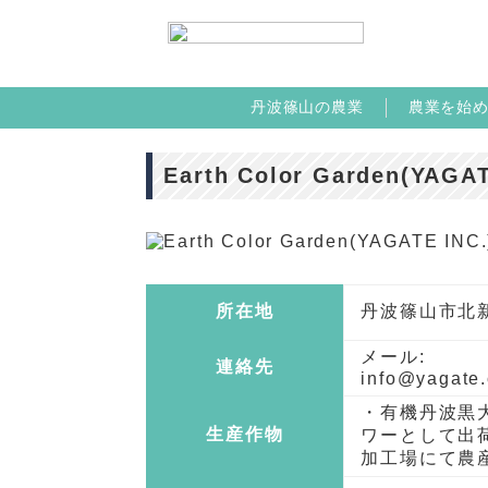
丹波篠山の農業
農業を始
Earth Color Garden(YAGAT
所在地
丹波篠山市北新
メール:
連絡先
info@yagate.
・有機丹波黒
生産作物
ワーとして出荷
加工場にて農