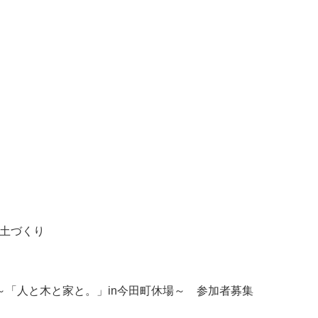
！
た土づくり
～「人と木と家と。」in今田町休場～ 参加者募集