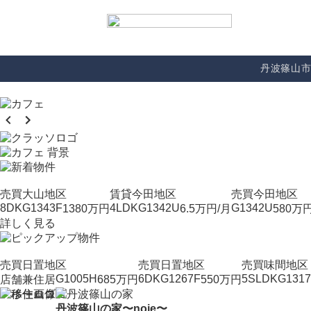
丹波篠山
売買
大山地区
賃貸
今田地区
売買
今田地区
8DK
G1343F
4LDK
G1342U
G1342U
1380
万円
6.5
万円/月
580
万
詳しく見る
売買
日置地区
売買
日置地区
売買
味間地区
G1005H
6DK
G1267F
5SLDK
G131
店舗兼住居
685
万円
550
万円
丹波篠山の家〜noie〜