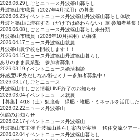
2026.06.29
しごと
ニュース
丹波篠山暮らし
丹波篠山市職員（2027年4月採用）の募集
2026.06.23
イベント
ニュース
丹波篠山
丹波篠山暮らし
体験
丹波と篠山に滞在する（だけでは終わらない）旅 参加者募集
2026.06.08
しごと
ニュース
丹波篠山暮らし
未分類
丹波篠山市職員（2026年10月採用）の募集
2026.04.17
ニュース
丹波篠山
就農
丹波篠山農学校を開校します！！
2026.04.15
ニュース
丹波篠山
丹波篠山暮らし
ありのまま農業塾 参加者募集！
2026.03.19
イベント
ニュース
婚活相談
好感度UP身だしなみ術セミナー参加者募集中！
2026.03.17
しごと
ニュース
丹波篠山市しごと情報LINE終了のお知らせ
2026.03.04
イベント
ニュース
就農
【募集】4/18（土）勉強会 緑肥・堆肥・ミネラルを活用し
2026.02.22
ニュース
丹波篠山
休館のお知らせ
2026.02.17
イベント
ニュース
丹波篠山
丹波篠山市主催 丹波篠山暮らし案内所実施 移住交流ツアー
2026.02.04
イベント
ニュース
丹波篠山暮らし