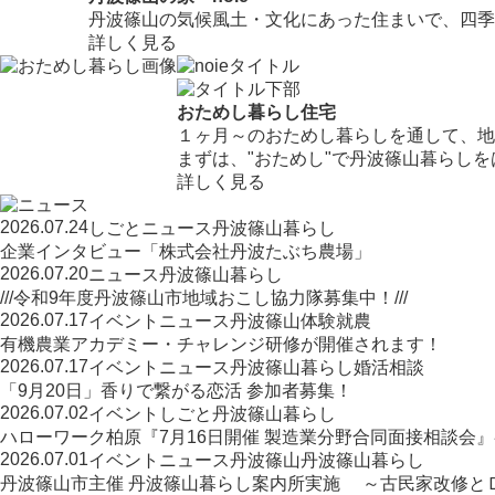
丹波篠山の気候風土・文化にあった住まいで、四季
詳しく見る
おためし暮らし住宅
１ヶ月～のおためし暮らしを通して、地
まずは、"おためし"で丹波篠山暮らし
詳しく見る
2026.07.24
しごと
ニュース
丹波篠山暮らし
企業インタビュー「株式会社丹波たぶち農場」
2026.07.20
ニュース
丹波篠山暮らし
///令和9年度丹波篠山市地域おこし協力隊募集中！///
2026.07.17
イベント
ニュース
丹波篠山
体験
就農
有機農業アカデミー・チャレンジ研修が開催されます！
2026.07.17
イベント
ニュース
丹波篠山暮らし
婚活相談
「9月20日」香りで繋がる恋活 参加者募集！
2026.07.02
イベント
しごと
丹波篠山暮らし
ハローワーク柏原『7月16日開催 製造業分野合同面接相談会
2026.07.01
イベント
ニュース
丹波篠山
丹波篠山暮らし
丹波篠山市主催 丹波篠山暮らし案内所実施 ～古民家改修と