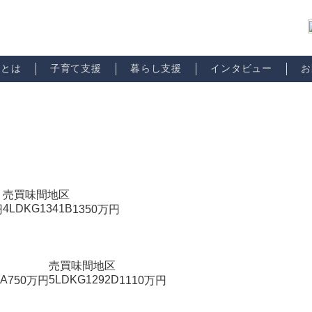
市とは
子育て支援
暮らし支援
インタビュー
お
売買
味間地区
4LDK
G1341B
円
1350
万円
売買
味間地区
7A
5LDK
G1292D
750
万円
1110
万円