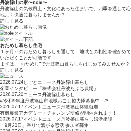
丹波篠山の家〜noie〜
丹波篠山の気候風土・文化にあった住まいで、四季を通して心
地よく快適に暮らしませんか？
詳しく見る
おためし暮らし住宅
１ヶ月～のおためし暮らしを通して、地域との相性を確かめて
いただくことが可能です。
まずは、"おためし"で丹波篠山暮らしをはじめてみませんか？
詳しく見る
2026.07.24
しごと
ニュース
丹波篠山暮らし
企業インタビュー「株式会社丹波たぶち農場」
2026.07.20
ニュース
丹波篠山暮らし
///令和9年度丹波篠山市地域おこし協力隊募集中！///
2026.07.17
イベント
ニュース
丹波篠山
体験
就農
有機農業アカデミー・チャレンジ研修が開催されます！
2026.07.17
イベント
ニュース
丹波篠山暮らし
婚活相談
「9月20日」香りで繋がる恋活 参加者募集！