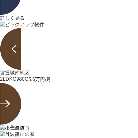
詳しく見る
賃貸
城南地区
2LDK
G980G
5.6
万円/月