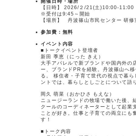
開催日時・場所
【日時】 2026/２/21(土)10:00-1
※受付は9:45～開始
【場所】 丹波篠山市民センター 研修
参加費：無料
イベント内容
■トークイベント登壇者
新田 季恵（にった きえ）
大手アパレルで新ブランドや国内外の
ー、ブランドPRを経験。丹波篠山へ移
る。 移住者・子育て世代の視点で暮ら
ントでは、暮らしとしごとについて語
岡久 萌菜（おかひさ もえな）
ニュージーランドの牧場で働いた後、
クールのコーディネーターとして起業
ことが好き。仕事と子育ての両立にも
す！
■トーク内容