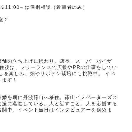
1:00 ※11:00～は個別相談（希望者のみ）
室２
店舗の立ち上げに携わり、店長、スーパーバイザ
住後は、フリーランスで広報やPRの仕事をしてい
しを楽しみ、畑やサボテン栽培にも挑戦中。 イベ
ります！
結婚を期に丹波篠山へ移住。篠山イノベーターズス
支援に邁進している。人と話すこと、人を応援する
奮闘中。イベント当日はインタビュアーを務めま