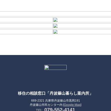
移住の相談窓口「丹波篠山暮らし案内所」
669-2321 兵庫県丹波篠山市黒岡191
丹波篠山市民センター内 [
Google Map
]
079-552-4141
TEL: