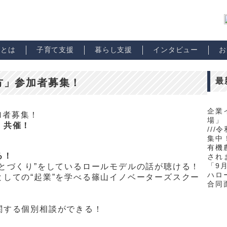
市とは
子育て支援
暮らし支援
インタビュー
お
最
方」参加者募集！
企業
場」
 共催！
//
集中！
有機
る！
され
「9
とづくり”をしているロールモデルの話が聴ける！
ハロ
しての“起業”を学べる篠山イノベーターズスクー
合同
関する個別相談ができる！