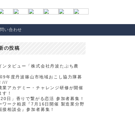
問い合わせ
新の投稿
インタビュー「株式会社丹波たぶち農
/令和9年度丹波篠山市地域おこし協力隊募
///
農業アカデミー・チャレンジ研修が開催
ます！
月20日」香りで繋がる恋活 参加者募集！
ーワーク柏原『7月16日開催 製造業分野
面接相談会』参加者募集！