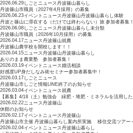
2026.06.29
しごと
ニュース
丹波篠山暮らし
丹波篠山市職員（2027年4月採用）の募集
2026.06.23
イベント
ニュース
丹波篠山
丹波篠山暮らし
体験
丹波と篠山に滞在する（だけでは終わらない）旅 参加者募集
2026.06.08
しごと
ニュース
丹波篠山暮らし
未分類
丹波篠山市職員（2026年10月採用）の募集
2026.04.17
ニュース
丹波篠山
就農
丹波篠山農学校を開校します！！
2026.04.15
ニュース
丹波篠山
丹波篠山暮らし
ありのまま農業塾 参加者募集！
2026.03.19
イベント
ニュース
婚活相談
好感度UP身だしなみ術セミナー参加者募集中！
2026.03.17
しごと
ニュース
丹波篠山市しごと情報LINE終了のお知らせ
2026.03.04
イベント
ニュース
就農
【募集】4/18（土）勉強会 緑肥・堆肥・ミネラルを活用し
2026.02.22
ニュース
丹波篠山
休館のお知らせ
2026.02.17
イベント
ニュース
丹波篠山
丹波篠山市主催 丹波篠山暮らし案内所実施 移住交流ツアー
2026.02.04
イベント
ニュース
丹波篠山暮らし