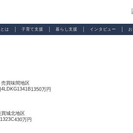
市とは
子育て支援
暮らし支援
インタビュー
お
売買
味間地区
4LDK
G1341B
円
1350
万円
売買
城北地区
1323C
430
万円