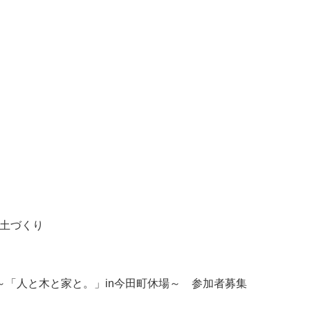
！
た土づくり
～「人と木と家と。」in今田町休場～ 参加者募集