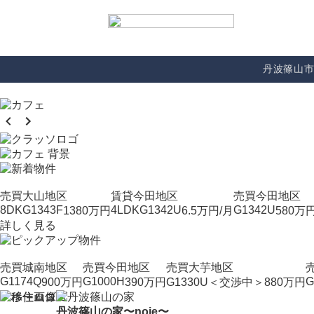
丹波篠山
売買
大山地区
賃貸
今田地区
売買
今田地区
8DK
G1343F
4LDK
G1342U
G1342U
1380
万円
6.5
万円/月
580
万
詳しく見る
売買
城南地区
売買
今田地区
売買
大芋地区
G1174Q
G1000H
G
900
万円
390
万円
G1330U＜交渉中＞
880
万円
丹波篠山の家〜noie〜