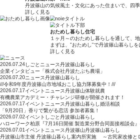
丹波篠山の気候風土・文化にあった住まいで、四季
詳しく見る
おためし暮らし住宅
１ヶ月～のおためし暮らしを通して、地
まずは、"おためし"で丹波篠山暮らし
詳しく見る
2026.07.24
しごと
ニュース
丹波篠山暮らし
企業インタビュー「株式会社丹波たぶち農場」
2026.07.20
ニュース
丹波篠山暮らし
///令和9年度丹波篠山市地域おこし協力隊募集中！///
2026.07.17
イベント
ニュース
丹波篠山
体験
就農
有機農業アカデミー・チャレンジ研修が開催されます！
2026.07.17
イベント
ニュース
丹波篠山暮らし
婚活相談
「9月20日」香りで繋がる恋活 参加者募集！
2026.07.02
イベント
しごと
丹波篠山暮らし
ハローワーク柏原『7月16日開催 製造業分野合同面接相談会
2026.07.01
イベント
ニュース
丹波篠山
丹波篠山暮らし
丹波篠山市主催 丹波篠山暮らし案内所実施 ～古民家改修と