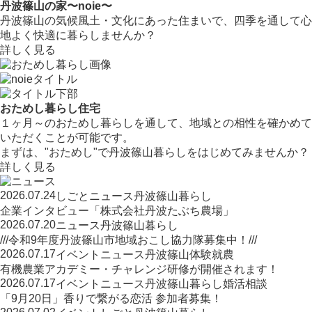
丹波篠山の家〜noie〜
丹波篠山の気候風土・文化にあった住まいで、四季を通して心
地よく快適に暮らしませんか？
詳しく見る
おためし暮らし住宅
１ヶ月～のおためし暮らしを通して、地域との相性を確かめて
いただくことが可能です。
まずは、"おためし"で丹波篠山暮らしをはじめてみませんか？
詳しく見る
2026.07.24
しごと
ニュース
丹波篠山暮らし
企業インタビュー「株式会社丹波たぶち農場」
2026.07.20
ニュース
丹波篠山暮らし
///令和9年度丹波篠山市地域おこし協力隊募集中！///
2026.07.17
イベント
ニュース
丹波篠山
体験
就農
有機農業アカデミー・チャレンジ研修が開催されます！
2026.07.17
イベント
ニュース
丹波篠山暮らし
婚活相談
「9月20日」香りで繋がる恋活 参加者募集！