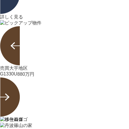
詳しく見る
売買
大芋地区
G1330U
880
万円