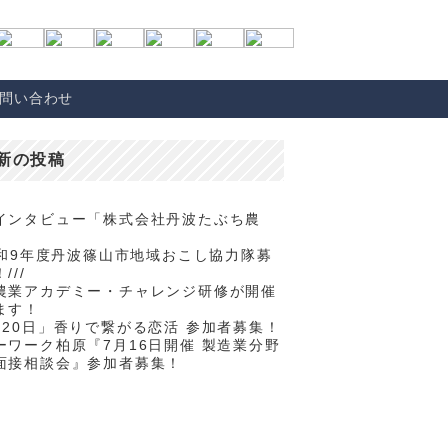
問い合わせ
新の投稿
インタビュー「株式会社丹波たぶち農
/令和9年度丹波篠山市地域おこし協力隊募
///
農業アカデミー・チャレンジ研修が開催
ます！
月20日」香りで繋がる恋活 参加者募集！
ーワーク柏原『7月16日開催 製造業分野
面接相談会』参加者募集！