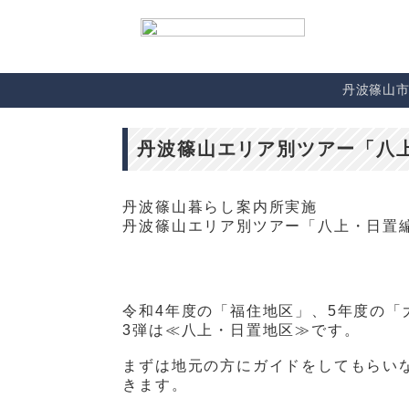
丹波篠山
丹波篠山エリア別ツアー「八
丹波篠山暮らし案内所実施
丹波篠山エリア別ツアー「八上・日置
令和
4
年度の「福住地区」、
5
年度の「
3
弾は
≪
八上・日置地区
≫
です。
まずは地元の方にガイドをしてもらい
きます。