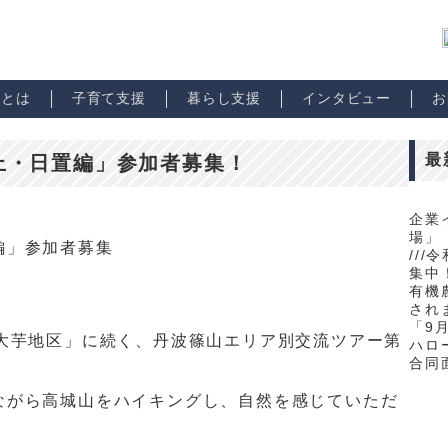
市とは
子育て支援
暮らし支援
インタビュー
お
最
上・日置編」参加者募集！
企業
場」
編」参加者募集
//
集中！
有機
され
「9
大芋地区」に続く、丹波篠山エリア別交流ツアー第
ハロ
合同
ながら高城山をハイキングし、自然を感じていただ