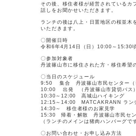
その後、移住者様が経営されているカ
話しをお聞かせいただきます。
ランチの後は八上・日置地区の桜並木
いただきます。
〇開催日時
令和
6
年
4
月
14
日（日）
10:00
～
15:30
〇参加対象者
丹波篠山市に移住された方・移住希
〇当日のスケジュール
9:50 集合 丹波篠山市民センター
10:00 出発 （丹波篠山市貸切バス
10:30～
12:00
高城山ハイキング
12:15～
14:00
MATCAKRANN
ラン
14:30～ 移住者様のお家見学
15:30 帰着・解散 丹波篠山市民セ
（ランチのメインは猪肉ハンバーグで
〇お問い合わせ・お申し込み方法