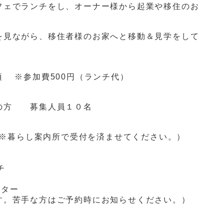
フェでランチをし、オーナー様から起業や移住のお
を見ながら、移住者様のお家へと移動＆見学をして
頃 ※参加費
500
円（ランチ代）
望の方 募集人員１０名
（※暮らし案内所で受付を済ませてください。）
）
チ
ンター
す。苦手な方はご予約時にお知らせください。）