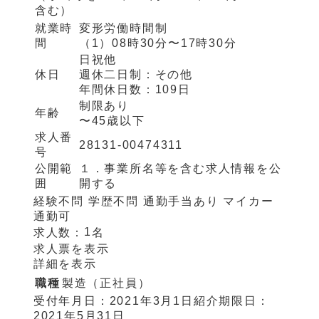
含む）
就業時
変形労働時間制
間
（1）
08時30分〜17時30分
日祝他
休日
週休二日制：
その他
年間休日数：
109日
制限あり
年齢
〜45歳以下
求人番
28131-00474311
号
公開範
１．事業所名等を含む求人情報を公
囲
開する
経験不問
学歴不問
通勤手当あり
マイカー
通勤可
1
求人数：
名
求人票を表示
詳細を表示
職種
製造（正社員）
受付年月日：
2021年3月1日
紹介期限日：
2021年5月31日