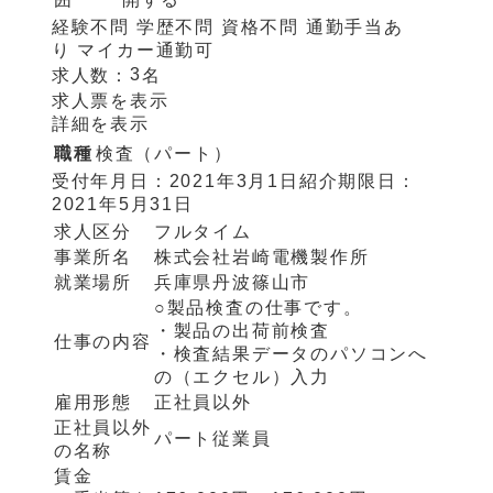
経験不問
学歴不問
資格不問
通勤手当あ
り
マイカー通勤可
3
求人数：
名
求人票を表示
詳細を表示
職種
検査（パート）
受付年月日：
2021年3月1日
紹介期限日：
2021年5月31日
求人区分
フルタイム
事業所名
株式会社岩崎電機製作所
就業場所
兵庫県丹波篠山市
○製品検査の仕事です。
・製品の出荷前検査
仕事の内容
・検査結果データのパソコンへ
の（エクセル）入力
雇用形態
正社員以外
正社員以外
パート従業員
の名称
賃金