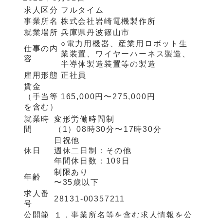
求人区分
フルタイム
事業所名
株式会社岩崎電機製作所
就業場所
兵庫県丹波篠山市
○電力用機器、産業用ロボット生
仕事の内
業装置、ワイヤーハーネス製造、
容
半導体製造装置等の製造
雇用形態
正社員
賃金
（手当等
165,000円〜275,000円
を含む）
就業時
変形労働時間制
間
（1）
08時30分〜17時30分
日祝他
休日
週休二日制：
その他
年間休日数：
109日
制限あり
年齢
〜35歳以下
求人番
28131-00357211
号
公開範
１．事業所名等を含む求人情報を公