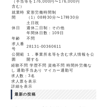
（手当等を
176,000円〜176,000円
含む）
就業時
変形労働時間制
間
（1）
08時30分〜17時30分
土日祝
休日
週休二日制：
その他
年間休日数：
109日
年齢
不問
求人番
28131-00360611
号
公開範
１．事業所名等を含む求人情報を公
囲
開する
経験不問
学歴不問
資格不問
時間外労働な
し
通勤手当あり
マイカー通勤可
3
求人数：
名
求人票を表示
詳細を表示
最新の投稿