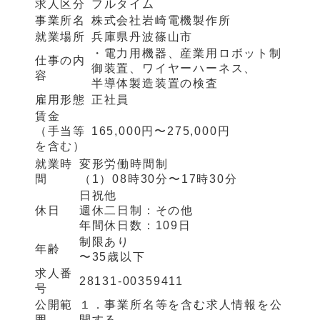
求人区分
フルタイム
事業所名
株式会社岩崎電機製作所
就業場所
兵庫県丹波篠山市
・電力用機器、産業用ロボット制
仕事の内
御装置、ワイヤーハーネス、
容
半導体製造装置の検査
雇用形態
正社員
賃金
（手当等
165,000円〜275,000円
を含む）
就業時
変形労働時間制
間
（1）
08時30分〜17時30分
日祝他
休日
週休二日制：
その他
年間休日数：
109日
制限あり
年齢
〜35歳以下
求人番
28131-00359411
号
公開範
１．事業所名等を含む求人情報を公
囲
開する