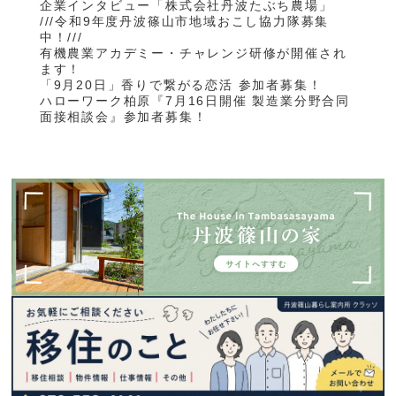
企業インタビュー「株式会社丹波たぶち農場」
///令和9年度丹波篠山市地域おこし協力隊募集
中！///
有機農業アカデミー・チャレンジ研修が開催され
ます！
「9月20日」香りで繋がる恋活 参加者募集！
ハローワーク柏原『7月16日開催 製造業分野合同
面接相談会』参加者募集！