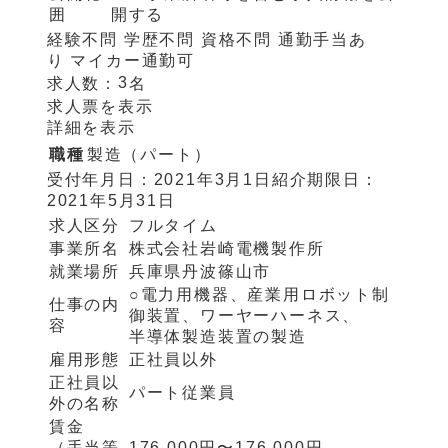
囲
開する
経験不問
学歴不問
資格不問
通勤手当あ
り
マイカー通勤可
3
求人数：
名
求人票を表示
詳細を表示
職種
製造（パート）
受付年月日：
2021年3月1日
紹介期限日：
2021年5月31日
求人区分
フルタイム
事業所名
株式会社岩崎電機製作所
就業場所
兵庫県丹波篠山市
○電力用機器、産業用ロボット制
仕事の内
御装置、ワーヤーハーネス、
容
半導体製造装置の製造
雇用形態
正社員以外
正社員以
パート従業員
外の名称
賃金
（手当等
176,000円〜176,000円