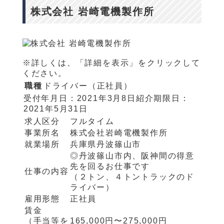
株式会社 岩崎電機製作所
※詳しくは、「詳細を表示」をクリックして
ください。
職種
ドライバー（正社員）
受付年月日：
2021年3月8日
紹介期限日：
2021年5月31日
求人区分
フルタイム
事業所名
株式会社岩崎電機製作所
就業場所
兵庫県丹波篠山市
◎丹波篠山市内、阪神間の得意
先を回るお仕事です
仕事の内容
（２トン、４トントラックのド
ライバー）
雇用形態
正社員
賃金
（手当等を
165,000円〜275,000円