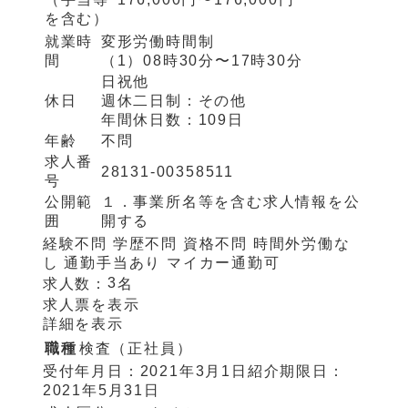
を含む）
就業時
変形労働時間制
間
（1）
08時30分〜17時30分
日祝他
休日
週休二日制：
その他
年間休日数：
109日
年齢
不問
求人番
28131-00358511
号
公開範
１．事業所名等を含む求人情報を公
囲
開する
経験不問
学歴不問
資格不問
時間外労働な
し
通勤手当あり
マイカー通勤可
3
求人数：
名
求人票を表示
詳細を表示
職種
検査（正社員）
受付年月日：
2021年3月1日
紹介期限日：
2021年5月31日