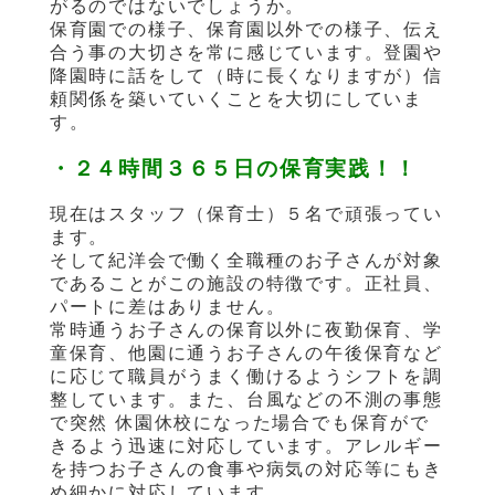
がるのではないでしょうか。
保育園での様子、保育園以外での様子、伝え
合う事の大切さを常に感じています。登園や
降園時に話をして（時に長くなりますが）信
頼関係を築いていくことを大切にしていま
す。
・２４時間３６５日の保育実践！！
現在はスタッフ（保育士）５名で頑張ってい
ます。
そして紀洋会で働く全職種のお子さんが対象
であることがこの施設の特徴です。正社員、
パートに差はありません。
常時通うお子さんの保育以外に夜勤保育、学
童保育、他園に通うお子さんの午後保育など
に応じて職員がうまく働けるようシフトを調
整しています。また、台風などの不測の事態
で突然 休園休校になった場合でも保育がで
きるよう迅速に対応しています。アレルギー
を持つお子さんの食事や病気の対応等にもき
め細かに対応しています。