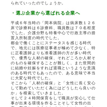
られていったのでしょうか。
・選ぶ企業から選ばれる企業へ
平成６年当時の「岡本病院」は病床数１２６
床で診療科は６診療科、職員数は７０名程度
でした。介護分野も特養中心で行政主導の措
置入所制度の時代でした。
都会で働くことにステータスを感じる時代
で、地元には医療従事者が極めて少なく、特
に正看護師よりも准看護師の方が多い時代
で、優秀な人材の確保、それどころか人材そ
のものを確保することが難しく、また世間的
に結婚や妊娠をすれば退職というような意識
のある時代でもあったので、ある意味で本当
に大変な時代でした。
そこから「人材の確保」と「女性に長く安心
して勤めていただく為にはどうしたら良いの
か」を模索していきました。
そして２４時間保育をして職員が安心して仕
事が出来る環境を作ることそして女性の出