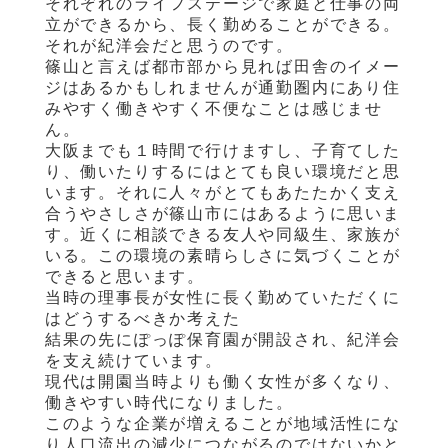
それぞれのライフステージで家庭と仕事の両
立ができるから、長く勤めることができる。
それが紀洋会だと思うのです。
篠山と言えば都市部から見れば田舎のイメー
ジはあるかもしれませんが通勤圏内にあり住
みやすく働きやすく不便なことは感じませ
ん。
大阪までも１時間で行けますし、子育てした
り、働いたりするにはとても良い環境だと思
います。それに人々がとてもあたたかく支え
合うやさしさが篠山市にはあるように思いま
す。近くに相談できる友人や同級生、家族が
いる。この環境の素晴らしさに気づくことが
できると思います。
当時の理事長が女性に長く勤めていただくに
はどうするべきか考えた
結果の先にぽっぽ保育園が開設され、紀洋会
を支え続けています。
現代は開園当時よりも働く女性が多くなり、
働きやすい時代になりました。
このような企業が増えることが地域活性にな
り人口流出の減少につながるのではないかと