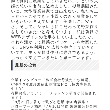
脚で真剣に農業をしていきたい。」という夫
婦の想いを名前に込めました。杉尾農園みた
いに、大型専業農家では出来ない、私たち二
人だからこそできる小回りのきく農業をして
いきたいと考えています。美味しさ、安全
さ、そしてオシャレさにこだわって野菜作り
をしていきたいと考えています。私は前職で
WEBデザインの仕事をしていましたので、
それを活かして野菜のパッケージを考案した
り、SNSを利用して広報を担当していきた
いです。主人が野菜作りに専念できるよう、
しっかり支えていきたいと思っています。
最新の投稿
企業インタビュー「株式会社丹波たぶち農場」
///令和9年度丹波篠山市地域おこし協力隊募集
中！///
有機農業アカデミー・チャレンジ研修が開催され
ます！
「9月20日」香りで繋がる恋活 参加者募集！
ハローワーク柏原『7月16日開催 製造業分野合同