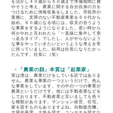
を活かし４０歳から５０歳まで準備期間に費
やそうと考え、農業に関する自分自身の力を
つけるために情報収集をしました。市役所の
業務に、支障のない不動産事業を５０代から
始め、６０歳になる頃には、収支の合うよう
な事業をするようになりました。若い時から
何かやれと言われたら「一直線に集中して突
っ走るタイプ」でしたし、人がやらないよう
な事をやっていきたいというような考えを常
に持っていました。結局は社長になりたかっ
たんです、社長に（笑）
・「農業の顔」本質は「起業家」
実は僕は、農業だけをしている訳ではありま
せん。農業も事業の一つというだけで、色ん
な事業をしています。その中の一つの事業が
農業というだけです。他には不動産業などを
しております。不動産業と言いましても色々
な種類があります。マンション経営、住宅、
家を貸すものもありますよね。自動販売機、
太陽光発電、土地を貸す、コンテナを貸すな