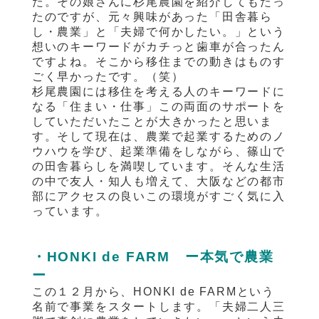
た。その娘さんに杉尾農園を紹介してもたっ
たのですが、元々興味があった「田舎暮ら
し・農業」と「夫婦で何かしたい。」という
想いのキーワードがカチっと歯車が合ったん
ですよね。そこから移住までの動きはものす
ごく早かったです。（笑）
杉尾農園には移住を考える人のキーワードに
なる「住まい・仕事」この両面のサポートを
していただいたことが大きかったと思いま
す。そして現在は、農業で起業するためのノ
ウハウを学び、起業準備をしながら、篠山で
の田舎暮らしを満喫しています。そんな生活
の中で友人・知人も増えて、大阪などの都市
部にアクセスの良いこの環境がすごく気に入
っています。
・HONKI de FARM ー本気で農業
ー
この１２月から、HONKI de FARMという
名前で事業をスタートします。「夫婦二人三