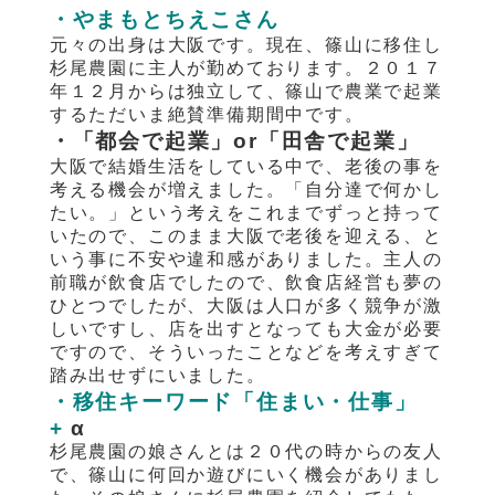
・やまもとちえこさん
元々の出身は大阪です。現在、篠山に移住し
杉尾農園に主人が勤めております。２０１７
年１２月からは独立して、篠山で農業で起業
するただいま絶賛準備期間中です。
・「都会で起業」or「田舎で起業」
大阪で結婚生活をしている中で、老後の事を
考える機会が増えました。「自分達で何かし
たい。」という考えをこれまでずっと持って
いたので、このまま大阪で老後を迎える、と
いう事に不安や違和感がありました。主人の
前職が飲食店でしたので、飲食店経営も夢の
ひとつでしたが、大阪は人口が多く競争が激
しいですし、店を出すとなっても大金が必要
ですので、そういったことなどを考えすぎて
踏み出せずにいました。
・移住キーワード「住まい・仕事」
+
α
杉尾農園の娘さんとは２０代の時からの友人
で、篠山に何回か遊びにいく機会がありまし