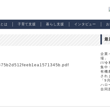
市とは
子育て支援
暮らし支援
インタビュー
お
最
企業
場」
//
d875b2d512feeb1ea1571345b.pdf
集中！
有機
され
「9
ハロ
合同