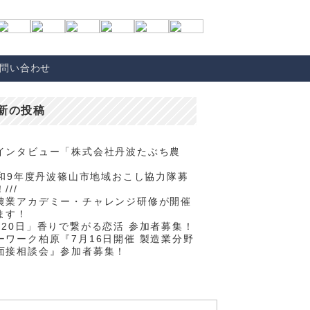
問い合わせ
新の投稿
インタビュー「株式会社丹波たぶち農
/令和9年度丹波篠山市地域おこし協力隊募
///
農業アカデミー・チャレンジ研修が開催
ます！
月20日」香りで繋がる恋活 参加者募集！
ーワーク柏原『7月16日開催 製造業分野
面接相談会』参加者募集！