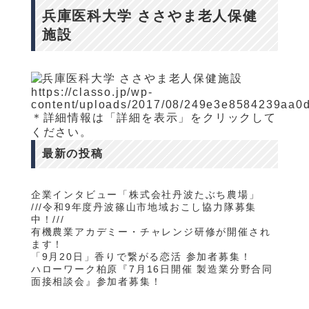
兵庫医科大学 ささやま老人保健
施設
https://classo.jp/wp-
content/uploads/2017/08/249e3e8584239aa0
＊詳細情報は「詳細を表示」をクリックして
ください。
最新の投稿
企業インタビュー「株式会社丹波たぶち農場」
///令和9年度丹波篠山市地域おこし協力隊募集
中！///
有機農業アカデミー・チャレンジ研修が開催され
ます！
「9月20日」香りで繋がる恋活 参加者募集！
ハローワーク柏原『7月16日開催 製造業分野合同
面接相談会』参加者募集！