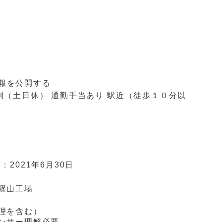
報を公開する
制（土日休）
通勤手当あり
駅近（徒歩１０分以
日：
2021年6月30日
篠山工場
理を含む）
ンサー理解必要