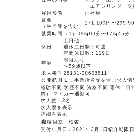
・エアシリンダー交
雇用形態
正社員
賃金
171,100円〜299,9
（手当等を含む）
就業時間
（1）
09時00分〜17時45分
土日他
休日
週休二日制：
毎週
年間休日数：
119日
制限あり
年齢
〜59歳以下
求人番号
28131-00608511
公開範囲
１．事業所名等を含む求人情
経験不問
学歴不問
資格不問
週休二日
内）
マイカー通勤可
2
求人数：
名
求人票を表示
詳細を表示
職種
組立・検査
受付年月日：
2021年3月1日
紹介期限