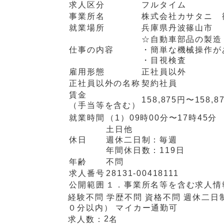
求人区分
フルタイム
事業所名
株式会社カサタニ 
就業場所
兵庫県丹波篠山市
☆自動車部品の製造
仕事の内容
・簡単な機械操作が
・目視検査
雇用形態
正社員以外
正社員以外の名称
契約社員
賃金
158,875円〜158,8
（手当等を含む）
就業時間
（1）
09時00分〜17時45分
土日他
休日
週休二日制：
毎週
年間休日数：
119日
年齢
不問
求人番号
28131-00418111
公開範囲
１．事業所名等を含む求人情
経験不問
学歴不問
資格不問
週休二日
０分以内）
マイカー通勤可
2
求人数：
名