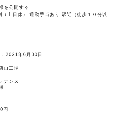
報を公開する
制（土日休）
通勤手当あり
駅近（徒歩１０分以
日：
2021年6月30日
篠山工場
テナンス
掃
00円