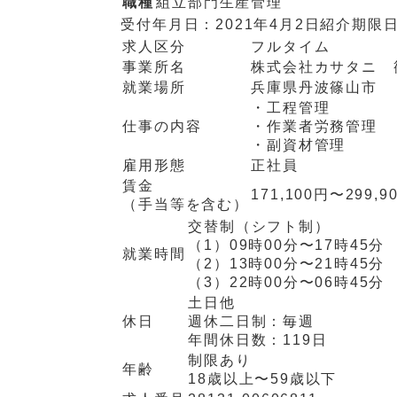
職種
組立部門生産管理
受付年月日：
2021年4月2日
紹介期限
求人区分
フルタイム
事業所名
株式会社カサタニ 
就業場所
兵庫県丹波篠山市
・工程管理
仕事の内容
・作業者労務管理
・副資材管理
雇用形態
正社員
賃金
171,100円〜299,9
（手当等を含む）
交替制（シフト制）
（1）
09時00分〜17時45分
就業時間
（2）
13時00分〜21時45分
（3）
22時00分〜06時45分
土日他
休日
週休二日制：
毎週
年間休日数：
119日
制限あり
年齢
18歳以上〜59歳以下