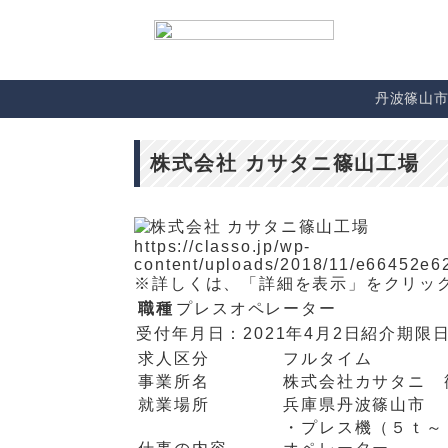
丹波篠山
株式会社 カサタニ篠山工場
https://classo.jp/wp-
content/uploads/2018/11/e66452e
※詳しくは、「詳細を表示」をクリッ
職種
プレスオペレーター
受付年月日：
2021年4月2日
紹介期限
求人区分
フルタイム
事業所名
株式会社カサタニ 
就業場所
兵庫県丹波篠山市
・プレス機（５ｔ～