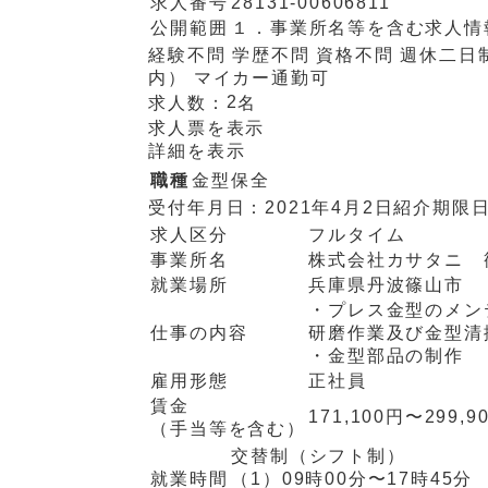
求人番号
28131-00606811
公開範囲
１．事業所名等を含む求人情
経験不問
学歴不問
資格不問
週休二日
内）
マイカー通勤可
2
求人数：
名
求人票を表示
詳細を表示
職種
金型保全
受付年月日：
2021年4月2日
紹介期限
求人区分
フルタイム
事業所名
株式会社カサタニ 
就業場所
兵庫県丹波篠山市
・プレス金型のメン
仕事の内容
研磨作業及び金型清
・金型部品の制作
雇用形態
正社員
賃金
171,100円〜299,9
（手当等を含む）
交替制（シフト制）
就業時間
（1）
09時00分〜17時45分