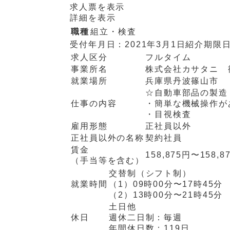
求人票を表示
詳細を表示
職種
組立・検査
受付年月日：
2021年3月1日
紹介期限
求人区分
フルタイム
事業所名
株式会社カサタニ 
就業場所
兵庫県丹波篠山市
☆自動車部品の製造
仕事の内容
・簡単な機械操作が
・目視検査
雇用形態
正社員以外
正社員以外の名称
契約社員
賃金
158,875円〜158,8
（手当等を含む）
交替制（シフト制）
就業時間
（1）
09時00分〜17時45分
（2）
13時00分〜21時45分
土日他
休日
週休二日制：
毎週
年間休日数：
119日