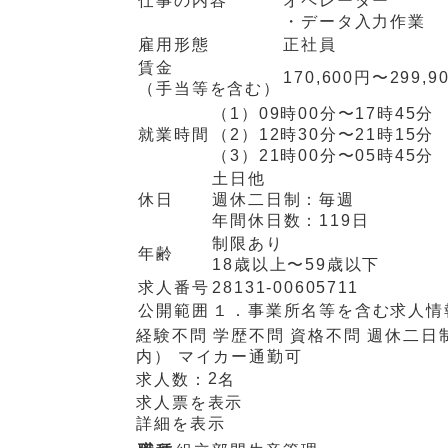
仕事の内容
オペレーター
・データ入力作業
雇用形態
正社員
賃金
170,600円〜299,9
（手当等を含む）
（1）
09時00分〜17時45分
就業時間
（2）
12時30分〜21時15分
（3）
21時00分〜05時45分
土日他
休日
週休二日制：
毎週
年間休日数：
119日
制限あり
年齢
18歳以上〜59歳以下
求人番号
28131-00605711
公開範囲
１．事業所名等を含む求人情
経験不問
学歴不問
資格不問
週休二日
内）
マイカー通勤可
2
求人数：
名
求人票を表示
詳細を表示