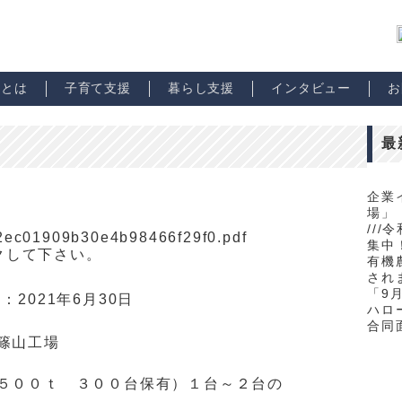
市とは
子育て支援
暮らし支援
インタビュー
お
最
企業
場」
//
62ec01909b30e4b98466f29f0.pdf
集中！
クして下さい。
有機
され
「9
日：
2021年6月30日
ハロ
合同
篠山工場
５００ｔ ３００台保有）１台～２台の