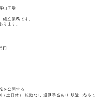
篠山工場
・組立業務です。
あります。
75円
報を公開する
制（土日休）
転勤なし
通勤手当あり
駅近（徒歩１