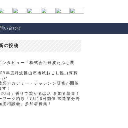
問い合わせ
新の投稿
インタビュー「株式会社丹波たぶち農
/令和9年度丹波篠山市地域おこし協力隊募
///
農業アカデミー・チャレンジ研修が開催
ます！
月20日」香りで繋がる恋活 参加者募集！
ーワーク柏原『7月16日開催 製造業分野
面接相談会』参加者募集！