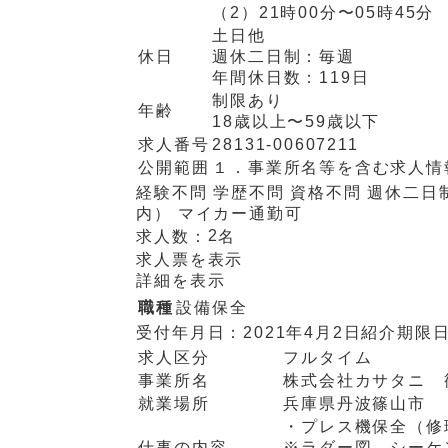
（2）
21時00分〜05時45分
土日他
休日
週休二日制：
毎週
年間休日数：
119日
制限あり
年齢
18歳以上〜59歳以下
求人番号
28131-00607211
公開範囲
１．事業所名等を含む求人情
経験不問
学歴不問
資格不問
週休二日
内）
マイカー通勤可
2
求人数：
名
求人票を表示
詳細を表示
職種
設備保全
受付年月日：
2021年4月2日
紹介期限
求人区分
フルタイム
事業所名
株式会社カサタニ 
就業場所
兵庫県丹波篠山市
・プレス機保全（修
仕事の内容
※ラダー図、シーケ