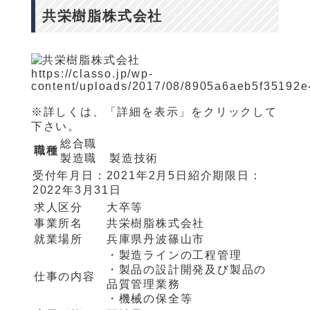
共栄樹脂株式会社
https://classo.jp/wp-
content/uploads/2017/08/8905a6aeb5f35192e4
※詳しくは、「詳細を表示」をクリックして
下さい。
総合職
職種
製造職 製造技術
受付年月日：
2021年2月5日
紹介期限日：
2022年3月31日
求人区分
大卒等
事業所名
共栄樹脂株式会社
就業場所
兵庫県丹波篠山市
・製造ラインの工程管理
・製品の設計開発及び製品の
仕事の内容
品質管理業務
・機械の保全等