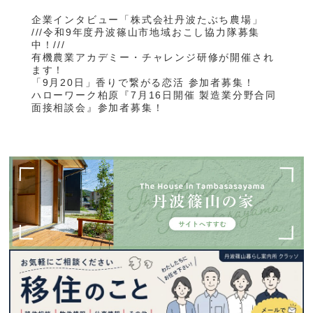
企業インタビュー「株式会社丹波たぶち農場」
///令和9年度丹波篠山市地域おこし協力隊募集
中！///
有機農業アカデミー・チャレンジ研修が開催され
ます！
「9月20日」香りで繋がる恋活 参加者募集！
ハローワーク柏原『7月16日開催 製造業分野合同
面接相談会』参加者募集！