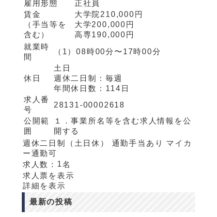
雇用形態
正社員
賃金
大学院
210,000円
（手当等を
大学
200,000円
含む）
高専
190,000円
就業時
（1）
08時00分〜17時00分
間
土日
休日
週休二日制：
毎週
年間休日数：
114日
求人番
28131-00002618
号
公開範
１．事業所名等を含む求人情報を公
囲
開する
週休二日制（土日休）
通勤手当あり
マイカ
ー通勤可
1
求人数：
名
求人票を表示
詳細を表示
最新の投稿