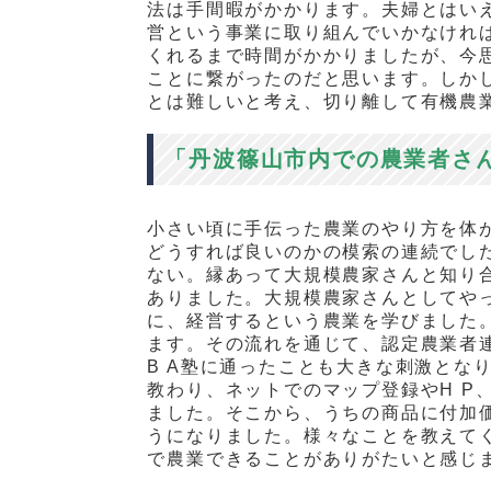
法は手間暇がかかります。夫婦とはい
営という事業に取り組んでいかなけれ
くれるまで時間がかかりましたが、今
ことに繋がったのだと思います。しか
とは難しいと考え、切り離して有機農
「丹波篠山市内での農業者さ
小さい頃に手伝った農業のやり方を体
どうすれば良いのかの模索の連続でし
ない。縁あって大規模農家さんと知り
ありました。大規模農家さんとしてや
に、経営するという農業を学びました
ます。その流れを通じて、認定農業者
B A
塾に通ったことも大きな刺激とな
教わり、ネットでのマップ登録や
H P
ました。そこから、うちの商品に付加
うになりました。様々なことを教えて
で農業できることがありがたいと感じ