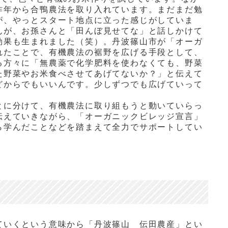
昨年から合鴨農法を取り入れています。まだまだ勉
が、やっとスタート地点に立った感じがしていま
んが、お孫さんと「田んぼ見せてな」と話しかけて
効果も生まれました（笑）。丹波篠山市が「オーガ
れたことで、有機農法の裾野を広げる手段として、
る方々に「無農薬で化学肥料を使わなくても、野菜
た野菜やお米食べさせてあげてないか？」と伝えて
どからでもいいんです。少しずつでも広げていって
とに分けて、有機農法に取り組もうと動いていらっ
伝えていきながら、「オーガニックビレッジ宣言」
ら学んだことなどを踏まえて全力でサポートしてい
」
ていくという意味から「丹波篠山 伝田農産」とい