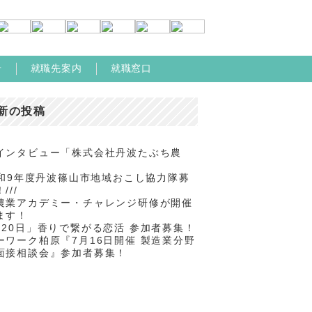
せ
就職先案内
就職窓口
新の投稿
インタビュー「株式会社丹波たぶち農
/令和9年度丹波篠山市地域おこし協力隊募
///
農業アカデミー・チャレンジ研修が開催
ます！
月20日」香りで繋がる恋活 参加者募集！
ーワーク柏原『7月16日開催 製造業分野
面接相談会』参加者募集！