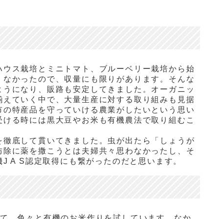
ハウス栽培とミニトマト、ブルーベリー栽培から始
くなかったので、収量にも限りがあります。そんな
ようになり、販路も安定してきました。オーガニッ
揃えていく中で、大量生産に対する取り組みも見据
市の特産品を守っていける農業がしたいという思い
受ける時には黒大豆やお米も有機農法で取り組むこ
を徹底して貫いてきました。虫が出たら「しょうが
防除に薬を撒こうとは夫婦共々思わなかったし、そ
J A S認定取得にも繋がったのだと思います。
て、色々と有機のお米作りを試しています。なか