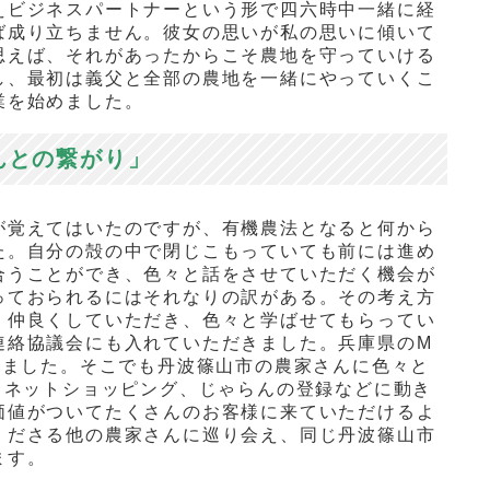
えビジネスパートナーという形で四六時中一緒に経
ば成り立ちません。彼女の思いが私の思いに傾いて
思えば、それがあったからこそ農地を守っていける
し、最初は義父と全部の農地を一緒にやっていくこ
業を始めました。
んとの繋がり」
が覚えてはいたのですが、有機農法となると何から
た。自分の殻の中で閉じこもっていても前には進め
合うことができ、色々と話をさせていただく機会が
っておられるにはそれなりの訳がある。その考え方
。仲良くしていただき、色々と学ばせてもらってい
連絡協議会にも入れていただきました。兵庫県の
M
りました。そこでも丹波篠山市の農家さんに色々と
、ネットショッピング、じゃらんの登録などに動き
価値がついてたくさんのお客様に来ていただけるよ
くださる他の農家さんに巡り会え、同じ丹波篠山市
ます。