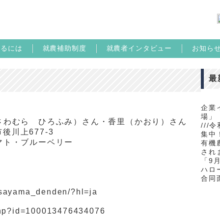
めるには
就農補助制度
就農者インタビュー
お知ら
最
企業
場」
わむら ひろふみ）さん・香里（かおり）さん
//
市後川上
677-3
集中！
マト・ブルーベリー
有機
され
「9
ハロ
合同
asayama_denden/?hl=ja
.php?id=100013476434076