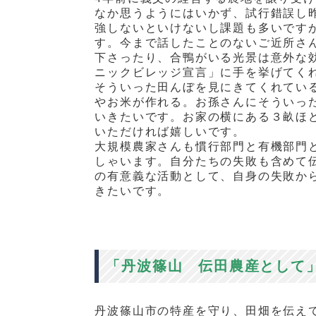
なか思うようにはいかず、試行錯誤し
強しないといけないし課題も多いです
す。今まで話したことのないご近所さ
下さったり、合鴨がいる光景は意外な
ニックビレッジ宣言」に手を挙げてく
そういった田んぼを見にきてくれてい
やお米が作れる。お孫さんにそういっ
いきたいです。お家の横にある３畝ほ
いただければ嬉しいです。
大規模農家さんも慣行部門と有機部門
しゃいます。自分たちの失敗も含めて
の有意義な活動として、自身の失敗か
きたいです。
「丹波篠山 伝田農産として
丹波篠山市の特産を守り、田畑を伝え