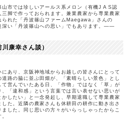
篠山市では珍しいアールス系メロン（有機
J A S
認
人三脚で作っておられます。兼業農家から専業農家
れられた「丹波篠山ファーム
Maegawa
」さんの
奥深い「丹波篠山への思い」でもあります。——
前川康幸さん談）
いにあり、京阪神地域からお越しの皆さんにとって
の道路の脇に並ぶ田畑が、「素晴らしい景色」とし
して営んでいたある日、「作物」ではなく「草」が
り、「違和感」という言葉では言い表せない思いが
とかしたい」と一念発起し、早期退職して専業農家
ました。近隣の農家さんも休耕田の耕作に動き出さ
りました。同じ思いの方々がいらっしゃったからこ
す。