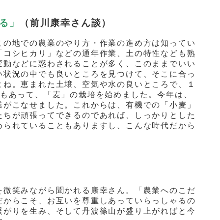
る」
（前川康幸さん談）
この地での農業のやり方・作業の進め方は知ってい
「コシヒカリ」などの通年作業、土の特性なども熟
変動などに惑わされることが多く、このままでいい
い状況の中でも良いところを見つけて、そこに合っ
よね。恵まれた土壌、空気や水の良いところで、１
もあって、「麦」の栽培を始めました。今年は、
業がこなせました。これからは、有機での「小麦」
たちが頑張ってできるのであれば、しっかりとした
められていることもありますし、こんな時代だから
を微笑みながら聞かれる康幸さん。「農業へのこだ
だからこそ、お互いを尊重しあっていらっしゃるの
繋がりを生み、そして丹波篠山が盛り上がればと今