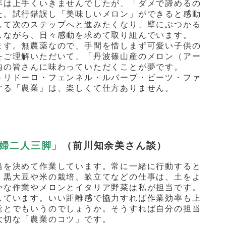
年は上手くいきませんでしたが、「ダメで諦めるの
た。試行錯誤し「美味しいメロン」ができると感動
して次のステップへと進みたくなり、壁にぶつかる
しながら、日々感動を求めて取り組んでいます。
ます。無農薬なので、手間を惜しまず可愛い子供の
をご理解いただいて、「丹波篠山産のメロン（アー
内の皆さんに味わっていただくことが夢です。
トリドーロ・フェンネル・ルバーブ・ビーツ・ファ
する「農業」は、楽しくて仕方ありません。
婦二人三脚」
（前川知余美さん談）
当を決めて作業しています。常に一緒に行動すると
。黒大豆や米の栽培、畝立てなどの仕事は、土をよ
かな作業やメロンとイタリア野菜は私が担当です。
しています。いい距離感で協力すれば作業効率も上
覚とでもいうのでしょうか。そうすれば自分の担当
大切な「農業のコツ」です。