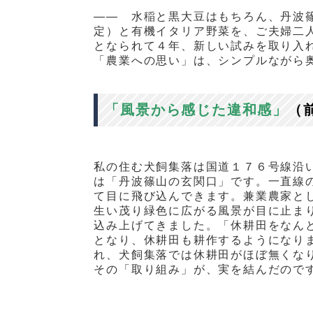
—— 水稲と黒大豆はもちろん、丹波
定）と有機イタリア野菜を、ご夫婦二
となられて４年、新しい試みを取り入
「農業への思い」は、シンプルながら
「風景から感じた違和感」
（
私の住む犬飼集落は国道１７６号線沿
は「丹波篠山の玄関口」です。一直線
て目に飛び込んできます。兼業農家と
生い茂り緑色に広がる風景が目に止ま
込み上げてきました。「休耕田をなん
となり、休耕田も耕作するようになり
れ、犬飼集落では休耕田がほぼ無くな
その「取り組み」が、実を結んだので