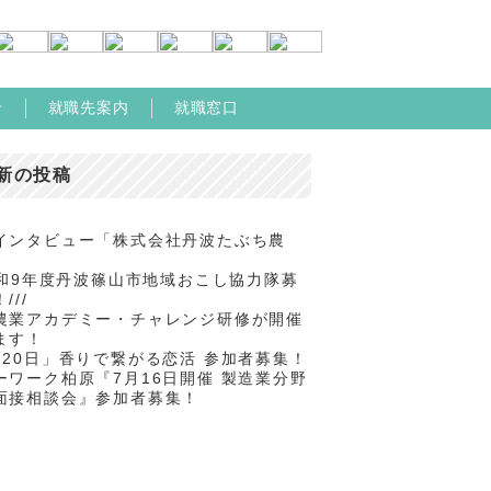
せ
就職先案内
就職窓口
新の投稿
インタビュー「株式会社丹波たぶち農
/令和9年度丹波篠山市地域おこし協力隊募
///
農業アカデミー・チャレンジ研修が開催
ます！
月20日」香りで繋がる恋活 参加者募集！
ーワーク柏原『7月16日開催 製造業分野
面接相談会』参加者募集！