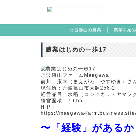
丹波篠山の農業
農業を始
農業はじめの一歩17
丹波篠山ファーム
Maegawa
前川 康幸（まえがわ やすゆき）さ
現住所：丹波篠山市犬飼
258-2
経営品目：水稲（コシヒカリ・ヤマフ
経営面積：
7.6ha
H P：
https://maegawa-farm.business.site
〜「経験」があるか