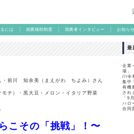
めるには
就農補助制度
就農者インタビュー
お知ら
最
企業
場」
//
ん・前川 知余美（まえがわ ちよみ）さん
集中！
有機
され
クモチ）・黒大豆・メロン・イタリア野菜
「9
ハロ
合同
/
らこその「挑戦」！〜