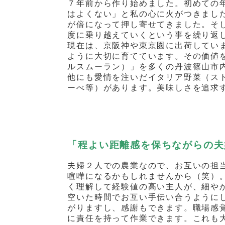
７年前から作り始めました。初めての
はよくない」と私の心に火がつきまし
が倍になって押し寄せてきました。そ
度に乗り越えていくという事を繰り返
現在は、京阪神や東京圏に出荷してい
ように大切に育てています。その価値
ルスムーラン）」を多くの丹波篠山市
他にも愛情を注いだイタリア野菜（ス
ーべ等）があります。美味しさを追求
「程よい距離感を保ちながらの夫
夫婦２人での農業なので、お互いの担
喧嘩になるかもしれませんから（笑）
く理解して経験値の高い主人が、細や
空いた時間でお互い手伝い合うように
がりますし、感謝もできます。職場感
に責任を持って作業できます。これも