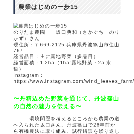
農業はじめの一歩15
のりたま農園 坂口典和（さかぐち のり
かず）さん
現住所：〒
669-2125
兵庫県丹波篠山市住山
767
経営品目：主に露地野菜（多品目）
経営面積：
1.2ha
（
1ha:
露地野菜・
2a:
水
稲）
Instagram：
https://www.instagram.com/wind_leaves_farm
〜丹精込めた野菜を通じて、丹波篠山
の自然の魅力を伝える〜
—— 環境問題を考えるところから農業の道
へ入られた坂口さん。丹波篠山で
26
年前か
ら有機農法に取り組み、試行錯誤を繰り返し