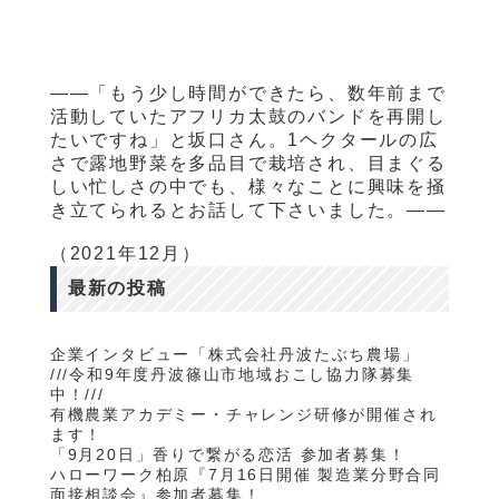
——「もう少し時間ができたら、数年前まで
活動していたアフリカ太鼓のバンドを再開し
たいですね」と坂口さん。
1
ヘクタールの広
さで露地野菜を多品目で栽培され、目まぐる
しい忙しさの中でも、様々なことに興味を掻
き立てられるとお話して下さいました。——
（2021年12月）
最新の投稿
企業インタビュー「株式会社丹波たぶち農場」
///令和9年度丹波篠山市地域おこし協力隊募集
中！///
有機農業アカデミー・チャレンジ研修が開催され
ます！
「9月20日」香りで繋がる恋活 参加者募集！
ハローワーク柏原『7月16日開催 製造業分野合同
面接相談会』参加者募集！