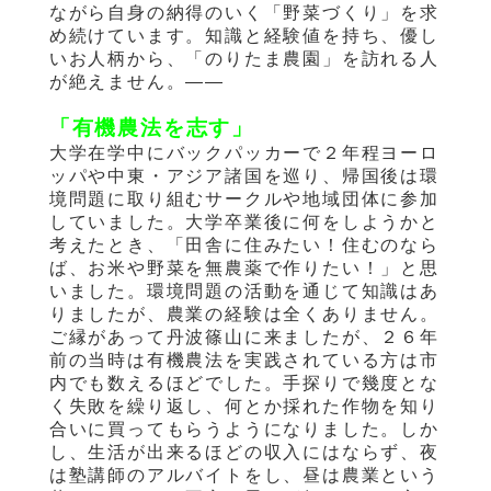
ながら自身の納得のいく「野菜づくり」を求
め続けています。知識と経験値を持ち、優し
いお人柄から、「のりたま農園」を訪れる人
が絶えません。——
「有機農法を志す」
大学在学中にバックパッカーで２年程ヨーロ
ッパや中東・アジア諸国を巡り、帰国後は環
境問題に取り組むサークルや地域団体に参加
していました。大学卒業後に何をしようかと
考えたとき、「田舎に住みたい！住むのなら
ば、お米や野菜を無農薬で作りたい！」と思
いました。環境問題の活動を通じて知識はあ
りましたが、農業の経験は全くありません。
ご縁があって丹波篠山に来ましたが、２６年
前の当時は有機農法を実践されている方は市
内でも数えるほどでした。手探りで幾度とな
く失敗を繰り返し、何とか採れた作物を知り
合いに買ってもらうようになりました。しか
し、生活が出来るほどの収入にはならず、夜
は塾講師のアルバイトをし、昼は農業という