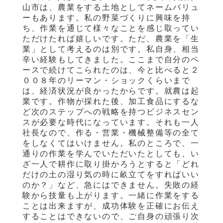
山市は、農業をする土地としてネームバリュ
ーもあります。私の野菜づくりに興味を持
ち、作業を通じて様々なことを感じ取ってい
ただけたれば嬉しいです。ただ、農業を「生
業」として考えるのは別です。私自身、相当
辛い経験もしてきました。ここまで自分のペ
ースで続けてこられたのは、今と比べると２
００８年のリーマン・ショックくらいまで
は、経済状況が良かったからです。就農は起
業です。作物が採れた後、加工食品にするな
ど次のステップへの戦略を持つビジネスセン
スが必要な時代になっています。それも一人
社長なので、作る・営業・機械整備等の全て
をしなくてはいけません。私のところで、一
通りの作業を学んでいただいたとしても、い
ざ一人で耕作に取り掛かろうとすると「どれ
だけの土の湿り気の時に畝立てをすればいい
のか？」など、急にはできません。失敗の経
験から技量も上がります。一緒に作業をする
ことは出来ますが、成功体験を正確にお伝え
することはできないので、ご自身の頑張り次