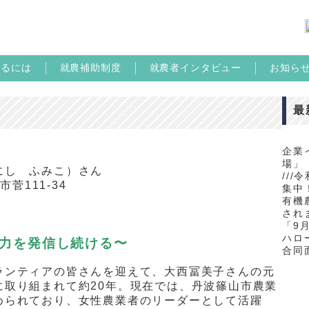
めるには
就農補助制度
就農者インタビュー
お知ら
最
企業
場」
にし ふみこ）さん
//
市菅
111-34
集中！
有機
され
「9
ハロ
力を発信し続ける〜
合同
ランティアの皆さんを迎えて、大西冨美子さんの元
に取り組まれて約20年。現在では、丹波篠山市農業
められており、女性農業者のリーダーとして活躍