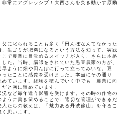
、非常にアグレッシブ！大西さんを突き動かす原動
、父に叱られることも多く「田んぼなんてなかった
時、生ゴミが肥料になるという方法を知って、実践
そこで農業に目覚めるスイッチが入り、さらに本格
ました。当時、講師をされていた黒豆農家の方が、
朝早ように畑や田んぼに行って立ってみいな。豆
ゃったことに感銘を受けました。本当にその通り
眺めています。経験を積んでいく中でも「農業に向
」だと胸に留めています。
状況など毎年違う影響を受けます。その時の作物の
のように書き留めることで、適切な管理ができるだ
先人たちの教えは、「魅力ある丹波篠山」を守るこ
強く思います。