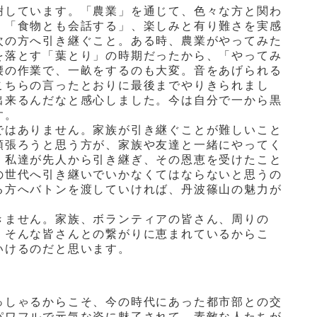
謝しています。「農業」を通じて、色々な方と関わ
」「食物とも会話する」、楽しみと有り難さを実感
次の方へ引き継ぐこと。ある時、農業がやってみた
を落とす「葉とり」の時期だったから、「やってみ
腰の作業で、一畝をするのも大変。音をあげられる
こちらの言ったとおりに最後までやりきられまし
出来るんだなと感心しました。今は自分で一から黒
す。
ではありません。家族が引き継ぐことが難しいこと
頑張ろうと思う方が、家族や友達と一緒にやってく
。私達が先人から引き継ぎ、その恩恵を受けたこと
の世代へ引き継いでいかなくてはならないと思うの
る方へバトンを渡していければ、丹波篠山の魅力が
きません。家族、ボランティアの皆さん、周りの
。そんな皆さんとの繋がりに恵まれているからこ
いけるのだと思います。
っしゃるからこそ、今の時代にあった都市部との交
パワフルで元気な姿に魅了されて、素敵な人たちが