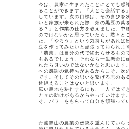
今は、農家に生まれたことにとても感
ることができます。「人とも会話する
しています。次の目標は、その喜びを
いと家族が来られた際、畑の黒豆の葉
る？」と作業の仕方を教えました。中
のではないかと思っていたら、黙々と
た。「やろう」という気持ちがあれば
豆を作ってみたいと頑張っておられま
「農業」は自分の代で終わらせるもの
もあるでしょう。それなら一生懸命に
れたら良いのではないかなと思います
への感謝の気持ちがあるからこそ、次
です。そしてその思いを繋げる志のあ
途絶えることはないと思います。
広い農地を耕作するにも、一人ではで
方々の助けがあるからやっていけます
そ、パワーをもらって自分も頑張って
丹波篠山の農業の伝統を重んじていら
流に取り組まれている大西さん。その