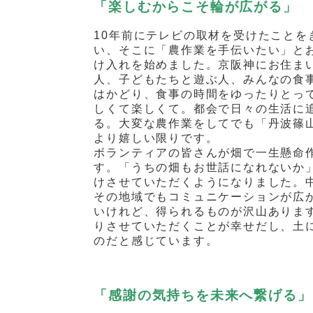
「楽しむからこそ輪が広がる」
10
年前にテレビの取材を受けたことを
い、そこに「農作業を手伝いたい」と
け入れを始めました。京阪神にお住ま
人、子どもたちと遊ぶ人、みんなの食
はかどり、食事の時間をゆったりとっ
しくて楽しくて。都会で日々の生活に
る。大変な農作業をしてでも「丹波篠
より嬉しい限りです。
ボランティアの皆さんが畑で一生懸命
す。「うちの畑もお世話になれないか
けさせていただくようになりました。
その地域でもコミュニケーションが広
いけれど、得られるものが沢山ありま
りさせていただくことが幸せだし、土
のだと感じています。
「感謝の気持ちを未来へ繋げる」