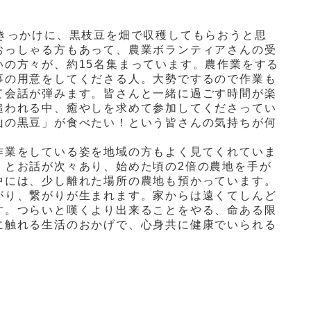
きっかけに、黒枝豆を畑で収穫してもらおうと思
おっしゃる方もあって、農業ボランティアさんの受
いの方々が、約
15
名集まっています。農作業をする
事の用意をしてくださる人。大勢でするので作業も
て会話が弾みます。皆さんと一緒に過ごす時間が楽
追われる中、癒やしを求めて参加してくださってい
山の黒豆」が食べたい！という皆さんの気持ちが何
作業をしている姿を地域の方もよく見てくれていま
」とお話が次々あり、始めた頃の
2
倍の農地を手が
中には、少し離れた場所の農地も預かっています。
がり、繋がりが生まれます。家からは遠くてしんど
す。つらいと嘆くより出来ることをやる、命ある限
に触れる生活のおかげで、心身共に健康でいられる