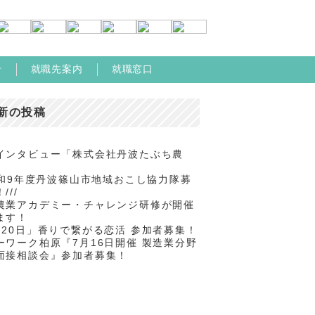
せ
就職先案内
就職窓口
新の投稿
インタビュー「株式会社丹波たぶち農
/令和9年度丹波篠山市地域おこし協力隊募
///
農業アカデミー・チャレンジ研修が開催
ます！
月20日」香りで繋がる恋活 参加者募集！
ーワーク柏原『7月16日開催 製造業分野
面接相談会』参加者募集！