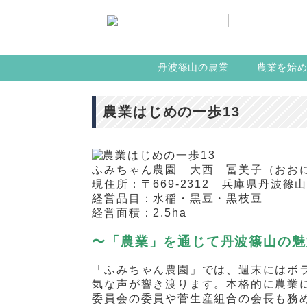
丹波篠山の農業
農業を始
農業はじめの一歩13
ふみちゃん農園 大西 冨美子（おお
現住所：〒
669-2312
兵庫県丹波篠山
経営品目：水稲・黒豆・黒枝豆
経営面積：
2.5ha
〜「農業」を通じて丹波篠山の魅
「ふみちゃん農園」では、週末にはボ
気な声が響き渡ります。本格的に農業
委員会の委員や菅生産組合の会長も務