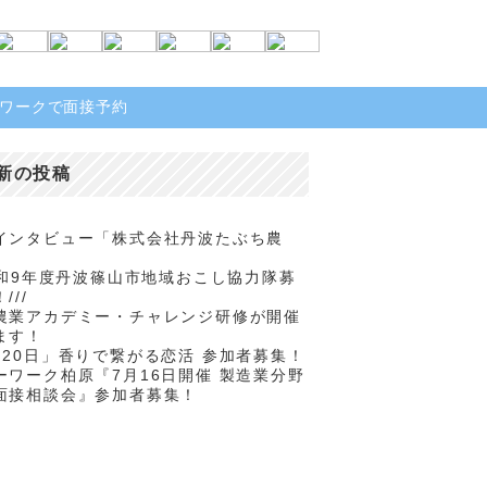
ワークで面接予約
新の投稿
インタビュー「株式会社丹波たぶち農
/令和9年度丹波篠山市地域おこし協力隊募
///
農業アカデミー・チャレンジ研修が開催
ます！
月20日」香りで繋がる恋活 参加者募集！
ーワーク柏原『7月16日開催 製造業分野
面接相談会』参加者募集！