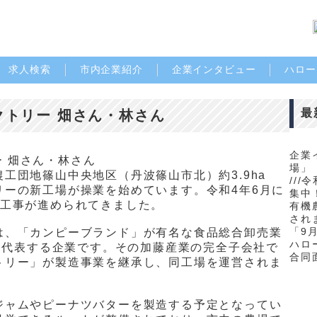
求人検索
市内企業紹介
企業インタビュー
ハロー
最
トリー 畑さん・林さん
企業
場」
工団地篠山中央地区（丹波篠山市北）約3.9ha
//
リーの新工場が操業を始めています。令和4年6月に
集中！
て工事が進められてきました。
有機
され
「9
は、「カンピーブランド」が有名な食品総合卸売業
ハロ
県を代表する企業です。その加藤産業の完全子会社で
合同
トリー」が製造事業を継承し、同工場を運営されま
ジャムやピーナツバターを製造する予定となってい