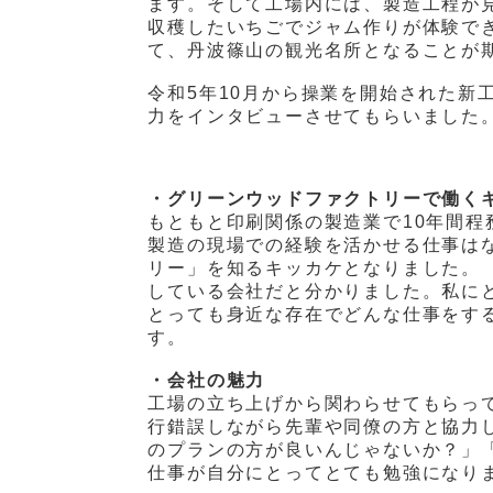
ます。そして工場内には、製造工程が
収穫したいちごでジャム作りが体験で
て、丹波篠山の観光名所となることが
令和5年10月から操業を開始された新
力をインタビューさせてもらいました
・グリーンウッドファクトリーで働く
もともと印刷関係の製造業で10年間
製造の現場での経験を活かせる仕事は
リー」を知るキッカケとなりました。
している会社だと分かりました。私に
とっても身近な存在でどんな仕事をす
す。
・会社の魅力
工場の立ち上げから関わらせてもらっ
行錯誤しながら先輩や同僚の方と協力
のプランの方が良いんじゃないか？」
仕事が自分にとってとても勉強になり