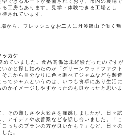
見学できるルートが整備されており、市内の農場で
きる工房もあります。見学・体験できる工場とし
期待されています。
工場から、フレッシュなお二人に丹波篠山で働く魅
。
キッカケ
程務めていました。食品関係は未経験だったのですが
ないかと探し始めたのが「グリーンウッドファクト
 そこから自分なりに色々調べてジャムなどを製造
とってジャムというのは、いつも食卓にあり生活に
るのかイメージしやすかったのも良かったと思いま
て、その難しさや大変さを痛感しましたが、日々試
し、アイデアや改善案などを話し合いました。「こ
「こっちのプランの方が良いかも？」など、日々の
ました。