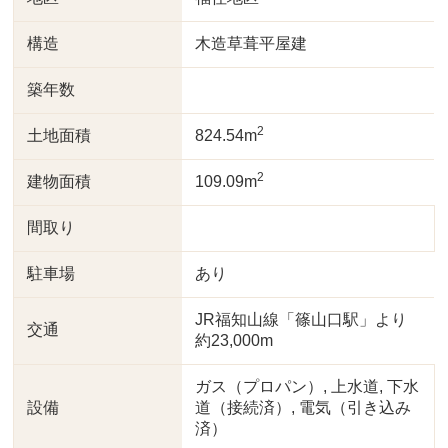
構造
木造草葺平屋建
築年数
2
土地面積
824.54m
2
建物面積
109.09m
間取り
駐車場
あり
JR福知山線「篠山口駅」より
交通
約23,000m
ガス（プロパン）, 上水道, 下水
設備
道（接続済）, 電気（引き込み
済）