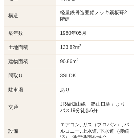
軽量鉄骨造亜鉛メッキ鋼板葺2
構造
階建
築年数
1980年05月
2
土地面積
133.82m
2
建物面積
90.86m
間取り
3SLDK
駐車場
あり
JR福知山線「篠山口駅」より
交通
バス19分徒歩6分
エアコン, ガス（プロパン）, バ
設備
ルコニー, 上水道, 下水道（接続
済）, 洗髪洗面化粧台