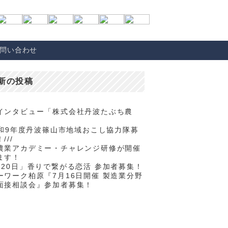
問い合わせ
新の投稿
インタビュー「株式会社丹波たぶち農
/令和9年度丹波篠山市地域おこし協力隊募
///
農業アカデミー・チャレンジ研修が開催
ます！
月20日」香りで繋がる恋活 参加者募集！
ーワーク柏原『7月16日開催 製造業分野
面接相談会』参加者募集！