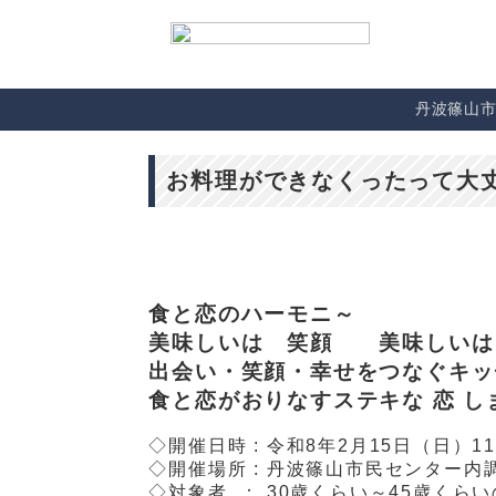
丹波篠山
お料理ができなくったって大丈
食と恋のハーモニ～
美味しいは 笑顔 美味しいは
出会い・笑顔・幸せをつなぐキッ
食と恋がおりなすステキな 恋 し
◇開催日時 : 令和8年2月15日（日）11
◇開催場所 : 丹波篠山市民センター内
◇対象者 ： 30歳くらい～45歳くら