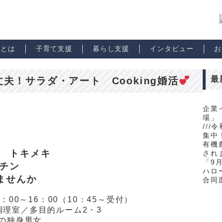
市とは
子育て支援
暮らし支援
インタビュー
お
最
夫！サラダ・アート Cooking婚活
企業
場」
//
集中！
有機
 トキメキ
され
「9
チン
ハロ
ませんか
合同
：00～16：00（10：45～受付）
調理室／多目的ルーム2・3
いの独身男女