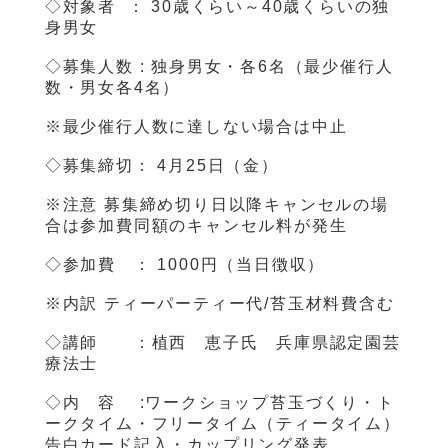
◇対象者 ： 30歳くらい～40歳くらいの独
身男女
◇募集人数 : 独身男女・各6名（最少催行人
数・男女各4名）
※最少催行人数に達しない場合は中止
◇募集締切： 4月25日（金）
※注意
募集締め切り日以降キャンセルの場
合は参加費同額のキャンセル料が発生
◇参加費 ： 1000円（当日徴収）
※内訳 ティーパーティー代/苔玉材料費含む
◇講師 ：植西 恵子氏 兵庫県認定園芸
療法士
◇内 容 :ワークショップ苔玉づくり・ト
ークタイム・フリータイム（ティータイム）
告白カード記入・カップリング発表