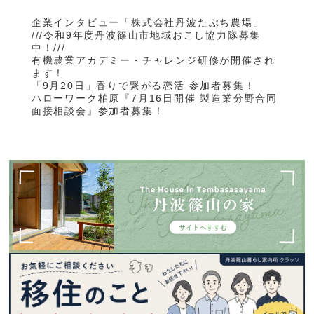
企業インタビュー「株式会社丹波たぶち農場」
///令和9年度丹波篠山市地域おこし協力隊募集
中！///
有機農業アカデミー・チャレンジ研修が開催され
ます！
「9月20日」香りで繋がる恋活 参加者募集！
ハローワーク柏原『7月16日開催 製造業分野合同
面接相談会』参加者募集！