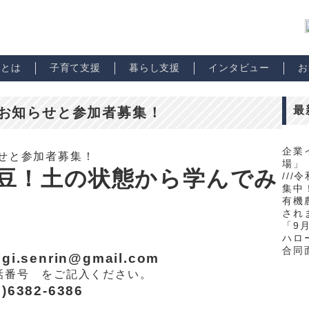
市とは
子育て支援
暮らし支援
インタビュー
お
最
のお知らせと参加者募集！
企業
場」
豆！土の状態から学んでみ
//
集中！
有機
され
「9
ハロ
合同
senrin@gmail.com
話番号 をご記入ください。
382-6386