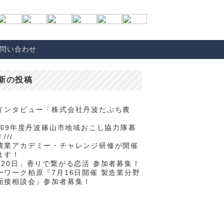
問い合わせ
新の投稿
インタビュー「株式会社丹波たぶち農
/令和9年度丹波篠山市地域おこし協力隊募
///
農業アカデミー・チャレンジ研修が開催
ます！
月20日」香りで繋がる恋活 参加者募集！
ーワーク柏原『7月16日開催 製造業分野
面接相談会』参加者募集！