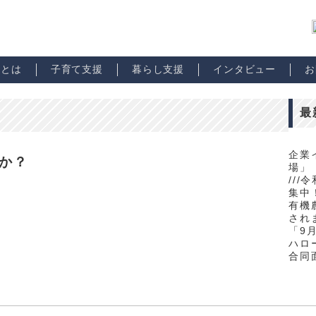
市とは
子育て支援
暮らし支援
インタビュー
お
最
企業
か？
場」
//
集中！
有機
され
「9
ハロ
合同