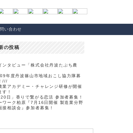
問い合わせ
新の投稿
インタビュー「株式会社丹波たぶち農
/令和9年度丹波篠山市地域おこし協力隊募
///
農業アカデミー・チャレンジ研修が開催
ます！
月20日」香りで繋がる恋活 参加者募集！
ーワーク柏原『7月16日開催 製造業分野
面接相談会』参加者募集！