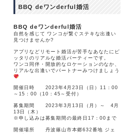
BBQ deワンderful婚活
BBQ deワン
derful
婚活
自然を感じて ワンコが繋ぐステキな出逢い
見つけませんか?
アプリなどリモート婚活が苦手なあなたにピ
ッタリのリアルな婚活パーティーです。
ワンコ同伴・開放的なロケーションのなか、
リアルな出逢いでパートナーみつけましょう
開催日時
2023
年
4
月
23
日（日）
11
：
00
～
15
：
00
（
10
：
45
～受付）
募集期間
2023
年
3
月
13
日（月）～
4
月
13
日（木）
※申し込みは募集期間の最終日
17
：
00
まで
開催場所 丹波篠山市本郷
632
番地 ジェ