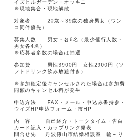
イズヒルガーデン・オッキニ
※現地集合・現地解散
対象者 20歳～39歳の独身男女（ワン
コ同伴優先）
募集人数 男女・各
6
名（最少催行人数・
男女各
4
名）
※応募者多数の場合は抽選
参加費 男性3900円 女性2900円（ソ
フトドリンク飲み放題付き）
※参加確定後キャンセルされた場合は参加費
同額のキャンセル料が発生
申込方法 FAX・メール・申込み書持参・
ウイズHP申込フォーム・市HP
内 容
自己紹介・トークタイム・告白
カード記入・カップリング発表
問合せ先 丹波篠山市結婚相談室 輪～り