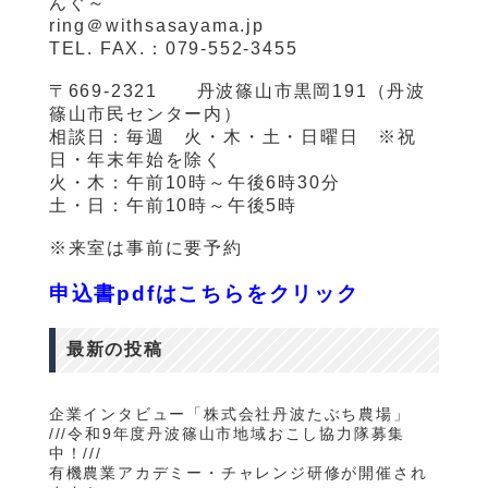
んぐ～
ring
＠
withsasayama.jp
TEL. FAX.
：
079-552-3455
〒
669-2321
丹波篠山市黒岡
191
（丹波
篠山市民センター内）
相談日：毎週 火・木・土・日曜日 ※祝
日・年末年始を除く
火・木：午前
10
時～午後
6
時
30
分
土・日：午前
10
時～午後
5
時
※来室は事前に要予約
申込書pdfはこちらをクリック
最新の投稿
企業インタビュー「株式会社丹波たぶち農場」
///令和9年度丹波篠山市地域おこし協力隊募集
中！///
有機農業アカデミー・チャレンジ研修が開催され