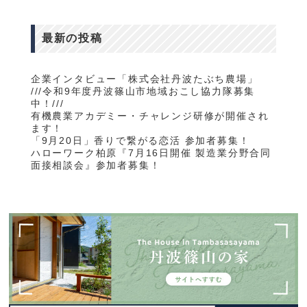
最新の投稿
企業インタビュー「株式会社丹波たぶち農場」
///令和9年度丹波篠山市地域おこし協力隊募集
中！///
有機農業アカデミー・チャレンジ研修が開催され
ます！
「9月20日」香りで繋がる恋活 参加者募集！
ハローワーク柏原『7月16日開催 製造業分野合同
面接相談会』参加者募集！