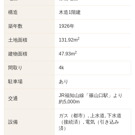
構造
木造1階建
築年数
1926年
2
土地面積
131.92m
2
建物面積
47.93m
間取り
4k
駐車場
あり
JR福知山線「篠山口駅」より
交通
約5,000m
ガス（都市）, 上水道, 下水道
設備
（接続済）, 電気（引き込み
済）