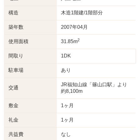
構造
木造1階建/1階部分
築年数
2007年04月
2
使用面積
31.85m
間取り
1DK
駐車場
あり
JR福知山線「篠山口駅」より
交通
約8,100m
敷金
1ヶ月
礼金
1ヶ月
共益費
なし