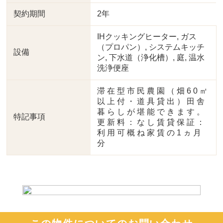
契約期間
2年
IHクッキングヒーター, ガス
（プロパン）, システムキッチ
設備
ン, 下水道（浄化槽）, 庭, 温水
洗浄便座
滞 在 型 市 民 農 園 （ 畑 6 0 ㎡
以 上 付 ・ 道 具 貸 出 ） 田 舎
暮 ら し が 堪 能 で き ま す 。
特記事項
更 新 料 ： な し 賃 貸 保 証 ：
利 用 可 概 ね 家 賃 の 1 ヵ 月
分