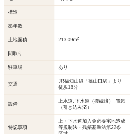
構造
築年数
2
土地面積
213.09m
間取り
駐車場
あり
JR福知山線「篠山口駅」より
交通
徒歩18分
上水道, 下水道（接続済）, 電気
設備
（引き込み済）
上・下水道加入金必要宅地造成
特記事項
等規制法・残築基準法第22条
区城