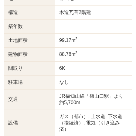
構造
木造瓦葺2階建
築年数
2
土地面積
99.17m
2
建物面積
88.78m
間取り
6K
駐車場
なし
JR福知山線「篠山口駅」より
交通
約5,700m
ガス（都市）, 上水道, 下水道
設備
（接続済）, 電気（引き込み
済）