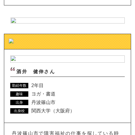
酒井 健伸さん
2年目
勤続年数
ヨガ・書道
趣味
丹波篠山市
出身
関西大学（大阪府）
出身校
丹波篠山市で障害福祉の仕事を探している時