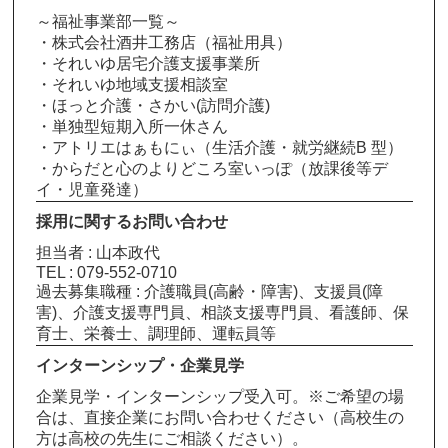
～福祉事業部一覧～
・株式会社酒井工務店（福祉用具）
・それいゆ居宅介護支援事業所
・それいゆ地域支援相談室
・ほっと介護・さかい(訪問介護)
・単独型短期入所一休さん
・アトリエはぁもにぃ（生活介護・就労継続B 型）
・からだと心のよりどころ室いっぽ（放課後等デ
イ・児童発達）
採用に関するお問い合わせ
担当者 : 山本政代
TEL : 079-552-0710
過去募集職種 : 介護職員(高齢・障害)、支援員(障
害)、介護支援専門員、相談支援専門員、看護師、保
育士、栄養士、調理師、運転員等
インターンシップ・企業見学
企業見学・インターンシップ受入可。※ご希望の場
合は、直接企業にお問い合わせください（高校生の
方は高校の先生にご相談ください）。