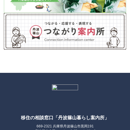
移住の相談窓口「丹波篠山暮らし案内所」
669-2321 兵庫県丹波篠山市黒岡191