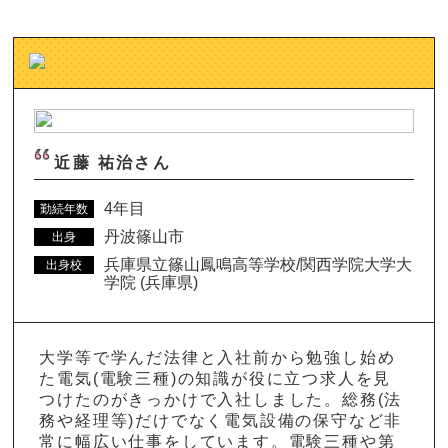
近藤 祐治さん
4年目
勤続年数
丹波篠山市
出身
兵庫県立篠山鳳鳴高等学校/関西学院大学大
出身校
学院 (兵庫県)
大学等で学んだ法律と入社前から勉強し始め
た電気(電験三種)の知識が役に立つ求人を見
つけたのがきっかけで入社しました。総務(法
務や経理等)だけでなく電気設備の保守など非
常に幅広い仕事をしています。電験三種や第