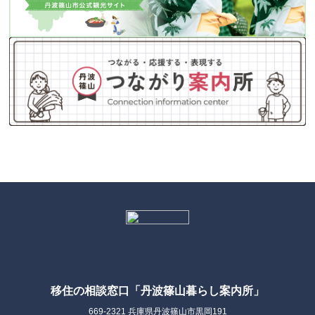
移住の相談窓口「丹波篠山暮らし案内所」
669-2321 兵庫県丹波篠山市黒岡191