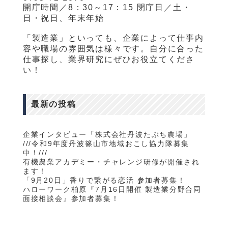
開庁時間／8：30～17：15 閉庁日／土・
日・祝日、年末年始
「製造業」といっても、企業によって仕事内
容や職場の雰囲気は様々です。自分に合った
仕事探し、業界研究にぜひお役立てくださ
い！
最新の投稿
企業インタビュー「株式会社丹波たぶち農場」
///令和9年度丹波篠山市地域おこし協力隊募集
中！///
有機農業アカデミー・チャレンジ研修が開催され
ます！
「9月20日」香りで繋がる恋活 参加者募集！
ハローワーク柏原『7月16日開催 製造業分野合同
面接相談会』参加者募集！