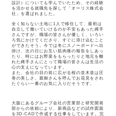
設計）についても学んでいたため、その経験
を活かせる就職先を探して「オーリス株式会
社」を選ばれました。
全く知らない土地に
1
人で移住して、最初は
自立して働いていけるのか不安もあった縄手
さんですが、職場の皆さんが優しく、いろい
ろ気にかけてくださり、すぐに溶け込むこと
ができたそう。今では冬にスノーボードへ出
掛け、次の日にお互い筋肉痛の報告をしあっ
たり、時にはお野菜をもらったりと地元を離
れた縄手さんにとって職場の皆さんは生活の
心の支えになっています。
また、会社の目の前に広がる桜の並木道は圧
巻の美しさ。親御さんを呼んでお花見をされ
たぐらい一番のお気に入りだそうです。
大阪にあるグループ会社の営業部と研究開発
部からの依頼により、新商品などの試作図面
を
3D-CAD
で作成する仕事をしています。完