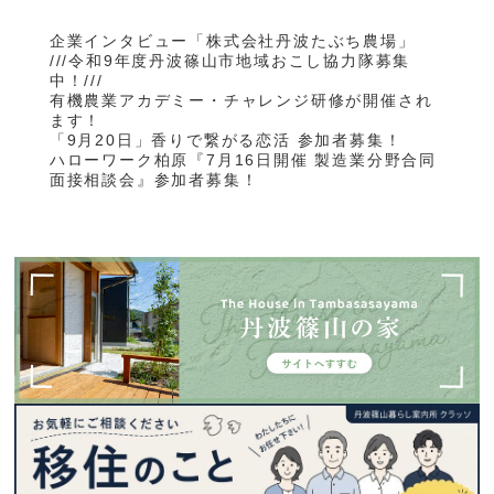
企業インタビュー「株式会社丹波たぶち農場」
///令和9年度丹波篠山市地域おこし協力隊募集
中！///
有機農業アカデミー・チャレンジ研修が開催され
ます！
「9月20日」香りで繋がる恋活 参加者募集！
ハローワーク柏原『7月16日開催 製造業分野合同
面接相談会』参加者募集！