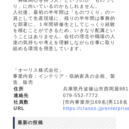
「興味関心を持つ人」というのが「ものづく
り」に向いているのかもしれません。
入社後、最初の半年間は「ものづくり」の一
員として生産現場に、残りの半年間は事務的
な部署に、１年間研修生としてじっくり経験
を積むことができるため、いきなり配属とい
うことはありません。会社の理念や職場の人
達の気持ちや考えを理解しながら仕事に取り
組める環境を用意しています。
「オーリス株式会社」
事業内容：インテリア・収納家具の企画、製
造、販売
住所
兵庫県丹波篠山市西岡屋
681
連絡先
079-552-7772
社員数
[市内事業所
]169
名
(
男
118
名
URL
https://classo.jp/enterprise
最新の投稿