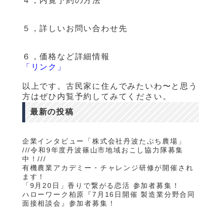
４，内覧予約の方法
５，詳しいお問い合わせ先
６，価格など詳細情報
「リンク」
以上です。古民家に住んでみたいわ〜と思う
方はぜひ内覧予約してみてください。
最新の投稿
企業インタビュー「株式会社丹波たぶち農場」
///令和9年度丹波篠山市地域おこし協力隊募集
中！///
有機農業アカデミー・チャレンジ研修が開催され
ます！
「9月20日」香りで繋がる恋活 参加者募集！
ハローワーク柏原『7月16日開催 製造業分野合同
面接相談会』参加者募集！