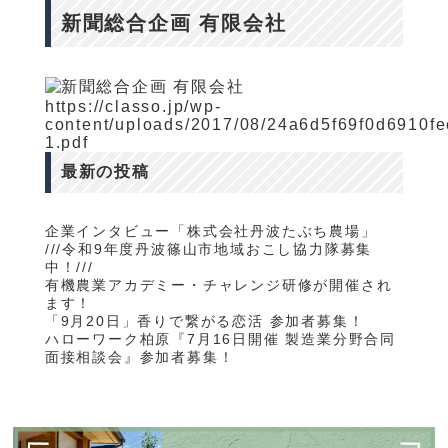
新聞総合企画 有限会社
https://classo.jp/wp-
content/uploads/2017/08/24a6d5f69f0d6910fe
1.pdf
最新の投稿
企業インタビュー「株式会社丹波たぶち農場」
///令和9年度丹波篠山市地域おこし協力隊募集
中！///
有機農業アカデミー・チャレンジ研修が開催され
ます！
「9月20日」香りで繋がる恋活 参加者募集！
ハローワーク柏原『7月16日開催 製造業分野合同
面接相談会』参加者募集！